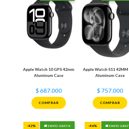
Apple Watch 10 GPS 42mm
Apple Watch S11 42MM
Aluminum Case
Aluminum Case
$
687.000
$
757.000
COMPRAR
COMPRAR
-42%
-46%
🚚 ENVÍO GRATIS
🚚 ENVÍO GRAT