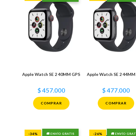
Apple Watch SE 2 40MM GPS
Apple Watch SE 2 44MM
$
457.000
$
477.000
COMPRAR
COMPRAR
-34%
-26%
🚚 ENVÍO GRATIS
🚚 ENVÍO GRAT