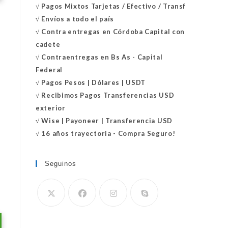
√
Pagos Mixtos Tarjetas / Efectivo / Transf
√
Envíos a todo el país
√
Contra entregas en
Córdoba Capital con
cadete
√
Contraentregas
en Bs As - Capital
Federal
√
Pagos Pesos | Dólares | USDT
√
Recibimos Pagos Transferencias USD
exterior
√
Wise | Payoneer | Transferencia USD
√ 16 años trayectoria - Compra Seguro!
Seguinos
Se
abre