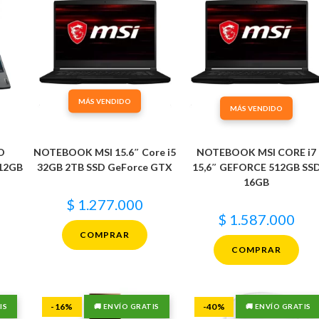
MÁS VENDIDO
MÁS VENDIDO
O
NOTEBOOK MSI 15.6″ Core i5
NOTEBOOK MSI CORE i7
512GB
32GB 2TB SSD GeForce GTX
15,6″ GEFORCE 512GB SS
16GB
$
1.277.000
$
1.587.000
COMPRAR
COMPRAR
-16%
-40%
IS
🚚 ENVÍO GRATIS
🚚 ENVÍO GRATIS