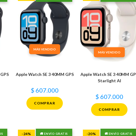
MÁS VENDIDO
MÁS VENDIDO
 GPS
Apple Watch SE 3 40MM GPS
Apple Watch SE 3 40MM G
Starlight Al
$
607.000
$
607.000
COMPRAR
COMPRAR
-24%
-20%
IS
🚚 ENVÍO GRATIS
🚚 ENVÍO GRATIS