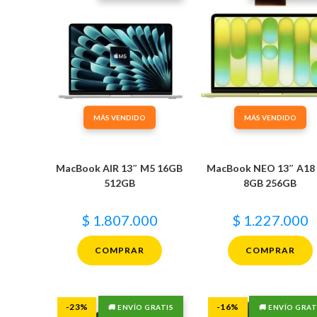
MÁS VENDIDO
MÁS VENDIDO
MacBook AIR 13″ M5 16GB
MacBook NEO 13″ A18
512GB
8GB 256GB
$
1.807.000
$
1.227.000
COMPRAR
COMPRAR
-23%
-16%
🚚 ENVÍO GRATIS
🚚 ENVÍO GRAT