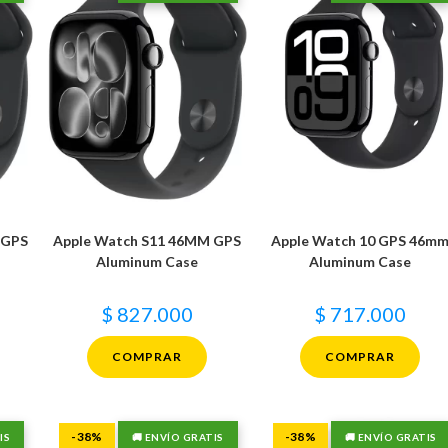
 GPS
Apple Watch S11 46MM GPS
Apple Watch 10 GPS 46m
Aluminum Case
Aluminum Case
$
827.000
$
717.000
COMPRAR
COMPRAR
-38%
-38%
IS
🚚 ENVÍO GRATIS
🚚 ENVÍO GRATIS