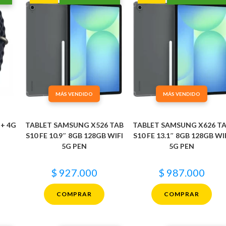
MÁS VENDIDO
MÁS VENDIDO
 + 4G
TABLET SAMSUNG X526 TAB
TABLET SAMSUNG X626 T
S10 FE 10.9″ 8GB 128GB WIFI
S10 FE 13.1″ 8GB 128GB WI
5G PEN
5G PEN
$
927.000
$
987.000
COMPRAR
COMPRAR