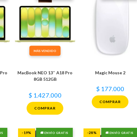
MÁS VENDIDO
 Pro
MacBook NEO 13″ A18 Pro
Magic Mouse 2
8GB 512GB
$
177.000
$
1.427.000
COMPRAR
COMPRAR
-19%
-28%
IS
🚚 ENVÍO GRATIS
🚚 ENVÍO GRATIS