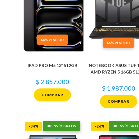
MÁS VENDIDO
MÁS VENDIDO
IPAD PRO M5 13¨ 512GB
NOTEBOOK ASUS TUF 1
AMD RYZEN 5 16GB 51
$
2.857.000
$
1.987.000
COMPRAR
COMPRAR
-34%
-26%
🚚 ENVÍO GRATIS
🚚 ENVÍO GRAT