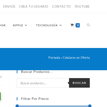
ENVIOS
CREA TU USUARIO
CONTACTO
YOUTUBE
ALTERNAR
OOK
APPLE
TECNOLOGÍA
0
BÚSQUEDA
Portada
»
Celulares en Oferta
Buscar Productos…
DE
DO
Búsqueda
de
BUSCAR
productos
LA
Filtrar Por Precio