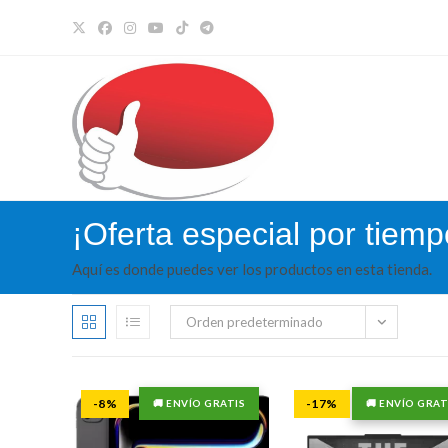
Ir
al
contenido
¡Oferta especial por tiemp
Aquí es donde puedes ver los productos en esta tienda.
Orden predeterminado
-8%
-17%
🚚 ENVÍO GRATIS
🚚 ENVÍO GRAT