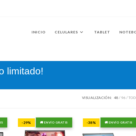
INICIO
CELULARES
TABLET
NOTEB
o limitado!
VISUALIZACIÓN:
48
96
TO
-29%
-38%
IS
🚚 ENVÍO GRATIS
🚚 ENVÍO GRATIS