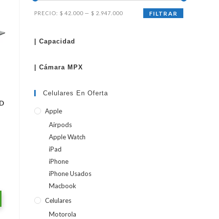
Precio
Precio
PRECIO:
$ 42.000
—
$ 2.947.000
FILTRAR
mínimo
máximo
WEB
| Capacidad
| Cámara MPX
Celulares En Oferta
D
Apple
Airpods
Apple Watch
iPad
iPhone
iPhone Usados
Macbook
Celulares
Motorola