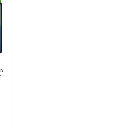
AB
FI