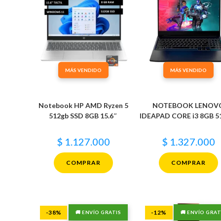
MÁS VENDIDO
MÁS VENDIDO
Notebook HP AMD Ryzen 5
NOTEBOOK LENOV
512gb SSD 8GB 15.6″
IDEAPAD CORE i3 8GB 
$
1.127.000
$
1.327.000
COMPRAR
COMPRAR
-38%
-12%
🚚 ENVÍO GRATIS
🚚 ENVÍO GRAT