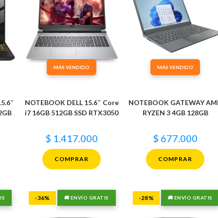
MÁS VENDIDO
MÁS VENDIDO
5.6″
NOTEBOOK DELL 15.6″ Core
NOTEBOOK GATEWAY AM
2GB
i7 16GB 512GB SSD RTX3050
RYZEN 3 4GB 128GB
$
1.417.000
$
677.000
COMPRAR
COMPRAR
-36%
-28%
IS
🚚 ENVÍO GRATIS
🚚 ENVÍO GRATIS