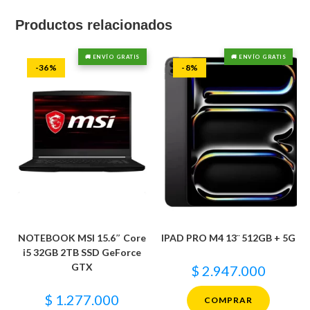
Productos relacionados
🚚 ENVÍO GRATIS
🚚 ENVÍO GRATIS
-36%
-8%
NOTEBOOK MSI 15.6″ Core
IPAD PRO M4 13¨ 512GB + 5G
i5 32GB 2TB SSD GeForce
GTX
$
2.947.000
$
1.277.000
COMPRAR