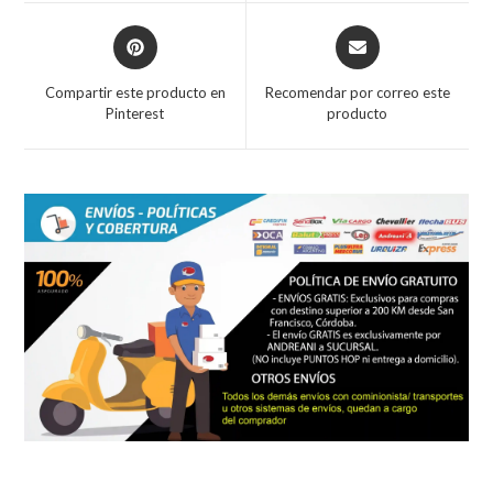
window
window
Opens
Opens
in
in
a
a
Compartir este producto en
Recomendar por correo este
new
new
Pinterest
producto
window
window