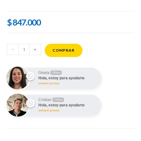
$
847.000
TABLET
-
+
COMPRAR
XIAOMI
MI
PAD
Gisela
Offline
Hola, estoy para ayudarte
7
volveré pronto
PRO
WIFI
Cristian
Offline
11.2"
Hola, estoy para ayudarte
8GB
volveré pronto
256GB
cantidad