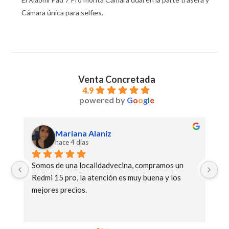
Cámara única para selfies.
Venta Concretada
4.9
powered by
G
o
o
g
l
e
Anibal Moreno
hace 11 días
Muy buena la atención y compre un xiaomi poco 
Ge
C85 excelente equipo