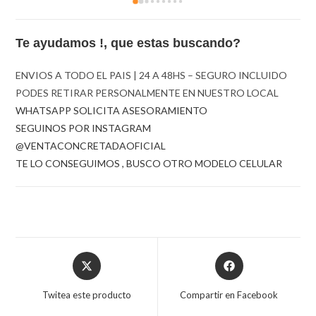
Te ayudamos !, que estas buscando?
ENVIOS A TODO EL PAIS | 24 A 48HS – SEGURO INCLUIDO
PODES RETIRAR PERSONALMENTE EN NUESTRO LOCAL
WHATSAPP SOLICITA ASESORAMIENTO
SEGUINOS POR INSTAGRAM
@VENTACONCRETADAOFICIAL
TE LO CONSEGUIMOS , BUSCO OTRO MODELO CELULAR
Opens
Opens
in
in
a
a
Twitea este producto
Compartir en Facebook
new
new