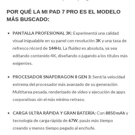
POR QUÉ LA MI PAD 7 PRO ES EL MODELO
MÁS BUSCADO:
PANTALLA PROFESIONAL 3K:
Experimentá una calidad
visual inigualable en su panel con resolución
3K
y una tasa de
refresco récord de
144Hz
. La fluidez es absoluta, ya sea
editando contenido 4K, diseñando o jugando a los títulos más
exigentes.
PROCESADOR SNAPDRAGON 8 GEN 3:
Sentí la velocidad
extrema del procesador más avanzado de su generación.
Multitarea pesada, renderizado de video y ejecución de apps
corporativas sin el más mínimo retraso.
CARGA ULTRA RÁPIDA Y GRAN BATERÍA:
Con
8850 mAh
y
tecnología de carga rápida de
67W
, pasás más tiempo
creando y menos tiempo pegado al enchufe.