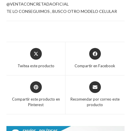
@VENTACONCRETADAOFICIAL
TE LO CONSEGUIMOS , BUSCO OTRO MODELO CELULAR
Opens
Opens
in
in
a
a
Twitea este producto
Compartir en Facebook
new
new
window
window
Opens
Opens
in
in
a
a
Compartir este producto en
Recomendar por correo este
new
new
Pinterest
producto
window
window