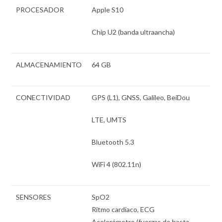
PROCESADOR
Apple S10
Chip U2 (banda ultraancha)
ALMACENAMIENTO
64 GB
CONECTIVIDAD
GPS (L1), GNSS, Galileo, BeiDou
LTE, UMTS
Bluetooth 5.3
WiFi 4 (802.11n)
SENSORES
SpO2
Ritmo cardiaco, ECG
Acelerómetro (fuerzas de hasta