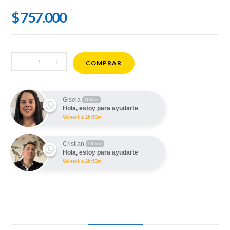
$
757.000
Apple
-
+
COMPRAR
Watch
S11
42MM
Gisela
Offline
Hola, estoy para ayudarte
GPS
Volveré a 2h:53m
Aluminum
Case
Cristian
Offline
cantidad
Hola, estoy para ayudarte
Volveré a 2h:53m