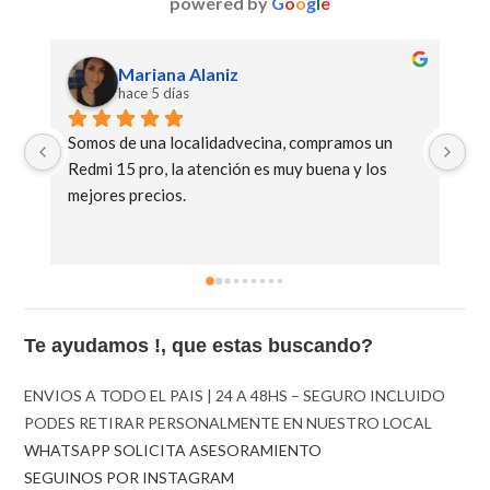
powered by
G
o
o
g
l
e
Mariana Alaniz
hace 5 días
Somos de una localidadvecina, compramos un 
Mu
Redmi 15 pro, la atención es muy buena y los 
C8
mejores precios.
Te ayudamos !, que estas buscando?
ENVIOS A TODO EL PAIS | 24 A 48HS – SEGURO INCLUIDO
PODES RETIRAR PERSONALMENTE EN NUESTRO LOCAL
WHATSAPP SOLICITA ASESORAMIENTO
SEGUINOS POR INSTAGRAM