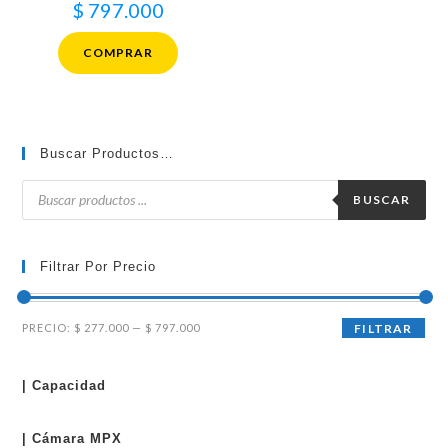
$
797.000
COMPRAR
Buscar Productos…
Búsqueda
de
BUSCAR
productos
Filtrar Por Precio
Precio
Precio
PRECIO:
$ 277.000
—
$ 797.000
FILTRAR
mínimo
máximo
| Capacidad
| Cámara MPX