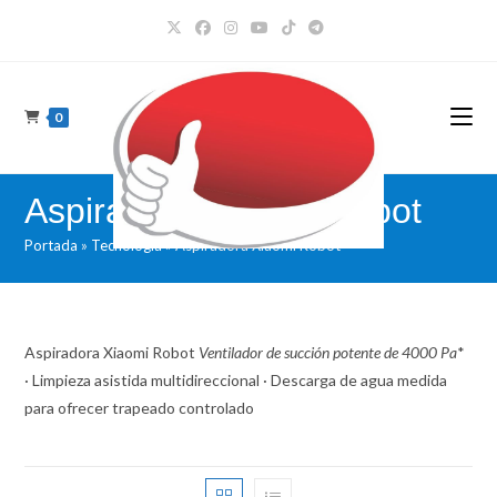
Ir
al
contenido
0
Aspiradora Xiaomi Robot
Portada
»
Tecnología
»
Aspiradora Xiaomi Robot
Aspiradora Xiaomi Robot
Ventilador de succión potente de 4000 Pa
*
· Limpieza asistida multidireccional · Descarga de agua medida
para ofrecer trapeado controlado