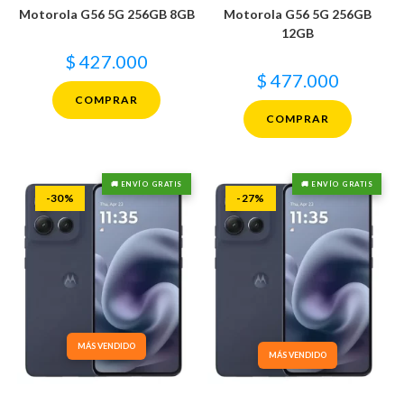
Motorola G56 5G 256GB 8GB
Motorola G56 5G 256GB
12GB
$
427.000
$
477.000
COMPRAR
COMPRAR
🚚 ENVÍO GRATIS
🚚 ENVÍO GRATIS
-30%
-27%
MÁS VENDIDO
MÁS VENDIDO