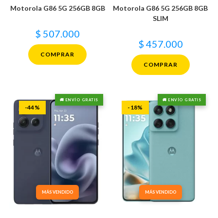
Motorola G86 5G 256GB 8GB
Motorola G86 5G 256GB 8GB
SLIM
$
507.000
$
457.000
COMPRAR
COMPRAR
🚚 ENVÍO GRATIS
🚚 ENVÍO GRATIS
-44%
-18%
MÁS VENDIDO
MÁS VENDIDO