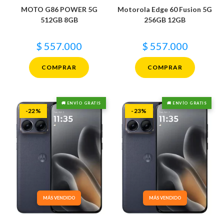
MOTO G86 POWER 5G
Motorola Edge 60 Fusion 5G
512GB 8GB
256GB 12GB
$
557.000
$
557.000
COMPRAR
COMPRAR
🚚 ENVÍO GRATIS
🚚 ENVÍO GRATIS
-22%
-23%
MÁS VENDIDO
MÁS VENDIDO