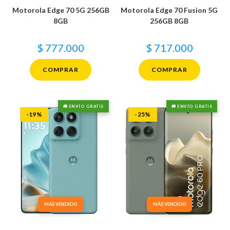
Motorola Edge 70 5G 256GB
Motorola Edge 70 Fusion 5G
8GB
256GB 8GB
$
777.000
$
717.000
COMPRAR
COMPRAR
🚚 ENVÍO GRATIS
🚚 ENVÍO GRATIS
-19%
-25%
MÁS VENDIDO
MÁS VENDIDO