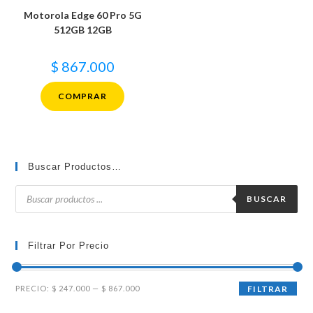
Motorola Edge 60 Pro 5G
512GB 12GB
$
867.000
COMPRAR
Buscar Productos…
Búsqueda
de
BUSCAR
productos
Filtrar Por Precio
Precio
Precio
PRECIO:
$ 247.000
—
$ 867.000
FILTRAR
mínimo
máximo