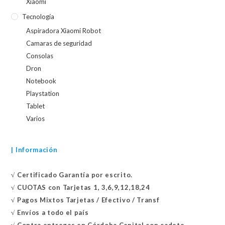
Xiaomi
Tecnología
Aspiradora Xiaomi Robot
Camaras de seguridad
Consolas
Dron
Notebook
Playstation
Tablet
Varios
| Información
√
Certificado
Garantía por escrito.
√
CUOTAS con Tarjetas 1, 3,6,9,12,18,24
√
Pagos Mixtos Tarjetas / Efectivo / Transf
√
Envíos a todo el país
√
Contra entregas en
Córdoba Capital con cadete