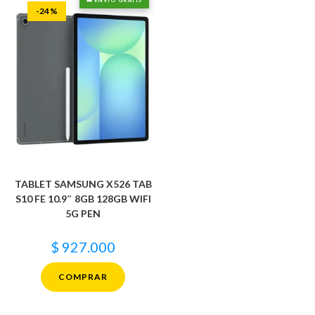
🚚 ENVÍO GRATIS
-24%
TABLET SAMSUNG X526 TAB
S10 FE 10.9″ 8GB 128GB WIFI
5G PEN
$
927.000
COMPRAR