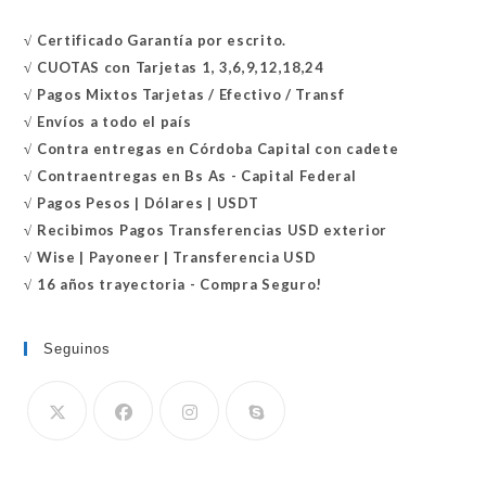
√
Certificado
Garantía por escrito.
√
CUOTAS con Tarjetas 1, 3,6,9,12,18,24
√
Pagos Mixtos Tarjetas / Efectivo / Transf
√
Envíos a todo el país
√
Contra entregas en
Córdoba Capital con cadete
√
Contraentregas
en Bs As - Capital Federal
√
Pagos Pesos | Dólares | USDT
√
Recibimos Pagos Transferencias USD exterior
√
Wise | Payoneer | Transferencia USD
√ 16 años trayectoria - Compra Seguro!
Seguinos
Se
abre