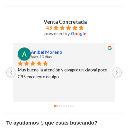
Venta Concretada
4.9
powered by
G
o
o
g
l
e
Anibal Moreno
hace 10 días
Muy buena la atención y compre un xiaomi poco 
Ge
C85 excelente equipo
Te ayudamos !, que estas buscando?