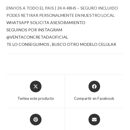
ENVIOS A TODO EL PAIS | 24 A 48HS – SEGURO INCLUIDO
PODES RETIRAR PERSONALMENTE EN NUESTRO LOCAL
WHATSAPP SOLICITA ASESORAMIENTO
SEGUINOS POR INSTAGRAM
@VENTACONCRETADAOFICIAL
TE LO CONSEGUIMOS , BUSCO OTRO MODELO CELULAR
Opens
Opens
in
in
a
a
Twitea este producto
Compartir en Facebook
new
new
window
window
Opens
Opens
in
in
a
a