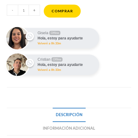
Magic
-
+
COMPRAR
Mouse
2
cantidad
Gisela
Offline
Hola, estoy para ayudarte
Volveré a 0h:33m
Cristian
Offline
Hola, estoy para ayudarte
Volveré a 0h:33m
DESCRIPCIÓN
INFORMACIÓN ADICIONAL