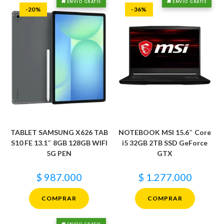
🚚 ENVÍO GRATIS
🚚 ENVÍO GRATIS
-20%
-36%
TABLET SAMSUNG X626 TAB
NOTEBOOK MSI 15.6″ Core
S10 FE 13.1″ 8GB 128GB WIFI
i5 32GB 2TB SSD GeForce
5G PEN
GTX
$
987.000
$
1.277.000
COMPRAR
COMPRAR