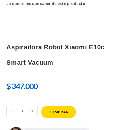
Lo que tenés que saber de este producto
Aspiradora Robot Xiaomi E10c
Smart Vacuum
$
347.000
Aspiradora
-
+
COMPRAR
Robot
Xiaomi