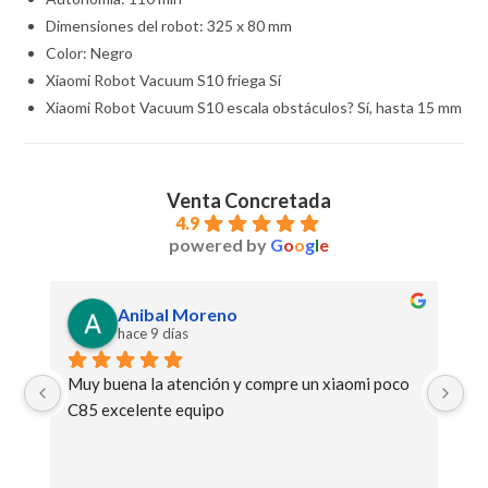
Dimensiones del robot: 325 x 80 mm
Color: Negro
Xiaomi Robot Vacuum S10 friega Sí
Xiaomi Robot Vacuum S10 escala obstáculos? Sí, hasta 15 mm
Venta Concretada
4.9
powered by
G
o
o
g
l
e
Anibal Moreno
hace 9 días
Muy buena la atención y compre un xiaomi poco 
Ge
C85 excelente equipo