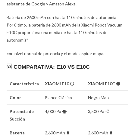
asistente de Google y Amazon Alexa.
Batería de 2600 mAh con hasta 110 minutos de autonomía
Por último, la batería de 2600 mAh de la Xiaomi Robot Vacuum
E10C proporciona una media de hasta 110 minutos de
autonomía*
con nivel normal de potencia y el modo aspirar mopa.
🆚
COMPARATIVA: E10 VS E10C
Característica
XIAOMI E10 ⚪
XIAOMI E10C ⚫
Color
Blanco Clásico
Negro Mate
Potencia de
4,000 Pa 🌪️
3,500 Pa 💨
Succión
Batería
2,600 mAh 🔋
2,600 mAh 🔋