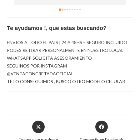
Te ayudamos !, que estas buscando?
ENVIOS A TODO EL PAIS | 24 A 48HS – SEGURO INCLUIDO
PODES RETIRAR PERSONALMENTE EN NUESTRO LOCAL
WHATSAPP SOLICITA ASESORAMIENTO
SEGUINOS POR INSTAGRAM
@VENTACONCRETADAOFICIAL
TE LO CONSEGUIMOS , BUSCO OTRO MODELO CELULAR
Opens
Opens
in
in
a
a
Twitea este producto
Compartir en Facebook