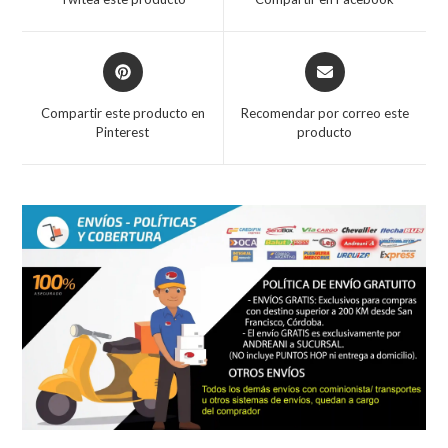
new
new
window
window
Opens
Opens
in
in
a
a
Compartir este producto en
Recomendar por correo este
new
new
Pinterest
producto
window
window