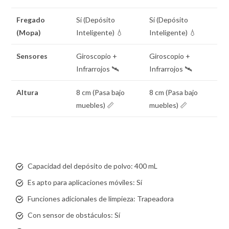
Fregado
Sí (Depósito
Sí (Depósito
(Mopa)
Inteligente) 💧
Inteligente) 💧
Sensores
Giroscopio +
Giroscopio +
Infrarrojos 🛰️
Infrarrojos 🛰️
Altura
8 cm (Pasa bajo
8 cm (Pasa bajo
muebles) 📏
muebles) 📏
Capacidad del depósito de polvo:
400 mL
Es apto para aplicaciones móviles:
Sí
Funciones adicionales de limpieza:
Trapeadora
Con sensor de obstáculos:
Sí