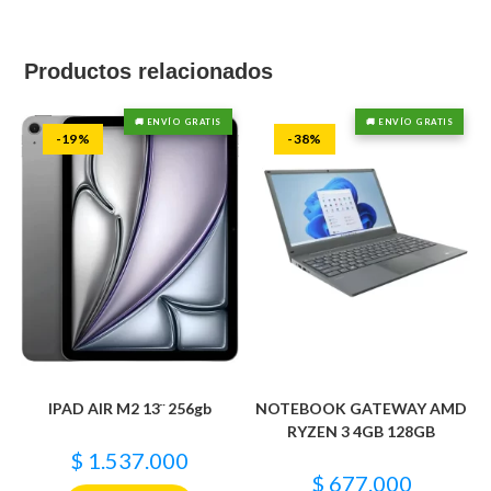
Productos relacionados
🚚 ENVÍO GRATIS
🚚 ENVÍO GRATIS
-19%
-38%
IPAD AIR M2 13¨ 256gb
NOTEBOOK GATEWAY AMD
RYZEN 3 4GB 128GB
$
1.537.000
$
677.000