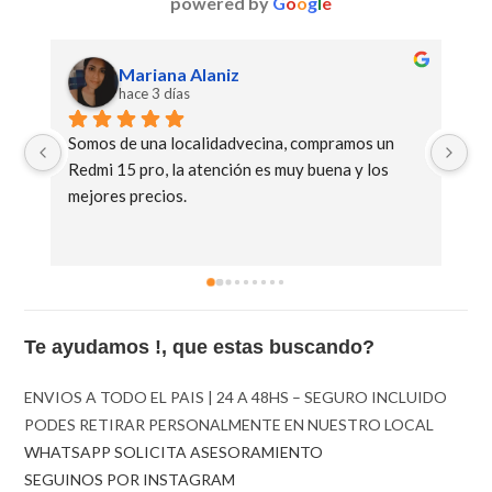
powered by
G
o
o
g
l
e
Mariana Alaniz
hace 3 días
Somos de una localidadvecina, compramos un 
Mu
Redmi 15 pro, la atención es muy buena y los 
C8
mejores precios.
Te ayudamos !, que estas buscando?
ENVIOS A TODO EL PAIS | 24 A 48HS – SEGURO INCLUIDO
PODES RETIRAR PERSONALMENTE EN NUESTRO LOCAL
WHATSAPP SOLICITA ASESORAMIENTO
SEGUINOS POR INSTAGRAM