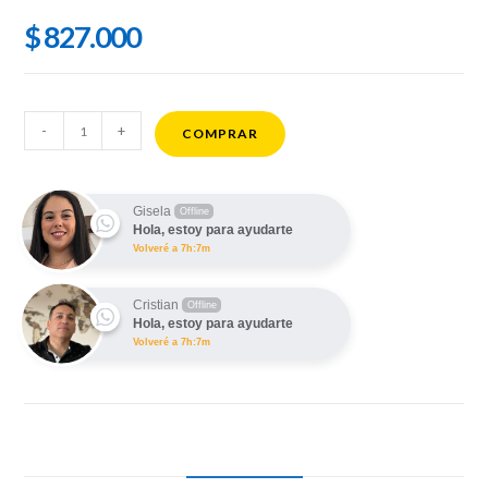
$
827.000
Apple
-
+
COMPRAR
Watch
S11
46MM
Gisela
Offline
Hola, estoy para ayudarte
GPS
Volveré a 7h:7m
Aluminum
Case
Cristian
Offline
cantidad
Hola, estoy para ayudarte
Volveré a 7h:7m