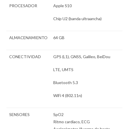
PROCESADOR
Apple S10
Chip U2 (banda ultraancha)
ALMACENAMIENTO
64 GB
CONECTIVIDAD
GPS (L1), GNSS, Galileo, BeiDou
LTE, UMTS
Bluetooth 5.3
WiFi 4 (802.11n)
SENSORES
SpO2
Ritmo cardiaco, ECG
Acelerómetro (fuerzas de hasta