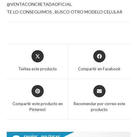
@VENTACONCRETADAOFICIAL
TE LO CONSEGUIMOS , BUSCO OTRO MODELO CELULAR
Opens
Opens
in
in
a
a
Twitea este producto
Compartir en Facebook
new
new
window
window
Opens
Opens
in
in
a
a
Compartir este producto en
Recomendar por correo este
new
new
Pinterest
producto
window
window