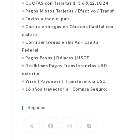
√
CUOTAS con Tarjetas 1, 3,6,9,12,18,24
√
Pagos Mixtos Tarjetas / Efectivo / Transf
√
Envíos a todo el país
√
Contra entregas en
Córdoba Capital con
cadete
√
Contraentregas
en Bs As - Capital
Federal
√
Pagos Pesos | Dólares | USDT
√
Recibimos Pagos Transferencias USD
exterior
√
Wise | Payoneer | Transferencia USD
√ 16 años trayectoria - Compra Seguro!
Seguinos
Se