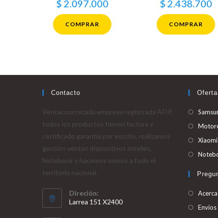
$
2.097.000
$
2.438.700
COMPRAR
COMPRAR
Contacto
Oferta
Ventaconcretada empresa registrada AFIP,
Samsu
todos los productos tienen factura y
Motor
certificado garantía por escrito, realizamos
Xiaomi
gestión ventas dispositivos móviles,
Noteb
Notebook y hacemos envíos a todo el
territorio nacional.
Pregu
Direción:
Acerca
Larrea 151 X2400
Envios 