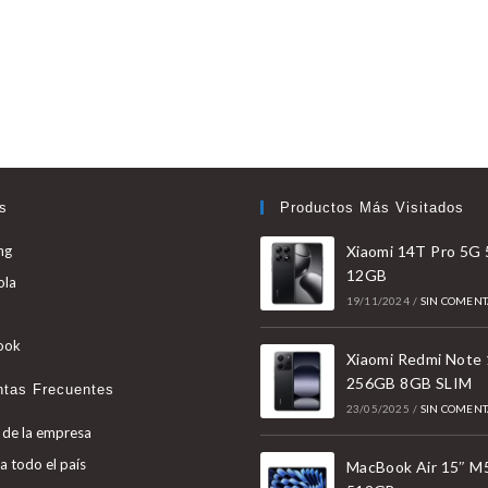
s
Productos Más Visitados
Se
ng
Xiaomi 14T Pro 5G
12GB
abre
Se
ola
en
19/11/2024
/
SIN COMENT
abre
Se
una
en
abre
Se
ook
nueva
Xiaomi Redmi Note
una
en
abre
256GB 8GB SLIM
pestaña
nueva
ntas Frecuentes
una
en
23/05/2025
/
SIN COMENT
pestaña
nueva
una
 de la empresa
pestaña
nueva
a todo el país
MacBook Air 15″ M
pestaña