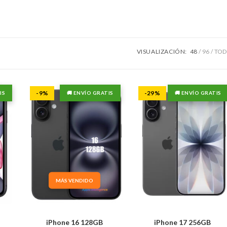
VISUALIZACIÓN:
48
96
TO
-9%
-29%
IS
🚚 ENVÍO GRATIS
🚚 ENVÍO GRATIS
MÁS VENDIDO
iPhone 16 128GB
iPhone 17 256GB