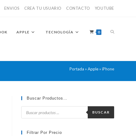
ENVIOS
CREA TU USUARIO
CONTACTO
YOUTUBE
ALTERNAR
OOK
APPLE
TECNOLOGÍA
0
BÚSQUEDA
Portada
»
Apple
»
iPhone
DE
Buscar Productos…
Búsqueda
de
BUSCAR
productos
LA
Filtrar Por Precio