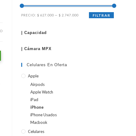
Precio
Precio
PRECIO:
$ 627.000
—
$ 2.747.000
FILTRAR
WEB
mínimo
máximo
DO
| Capacidad
| Cámara MPX
Celulares En Oferta
Apple
Airpods
Apple Watch
iPad
iPhone
iPhone Usados
Macbook
Celulares