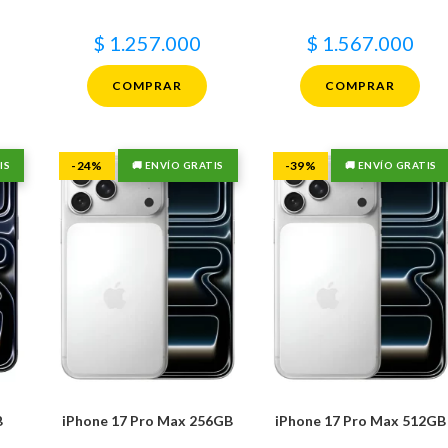
$
1.257.000
$
1.567.000
COMPRAR
COMPRAR
-24%
-39%
IS
🚚 ENVÍO GRATIS
🚚 ENVÍO GRATIS
B
iPhone 17 Pro Max 256GB
iPhone 17 Pro Max 512GB