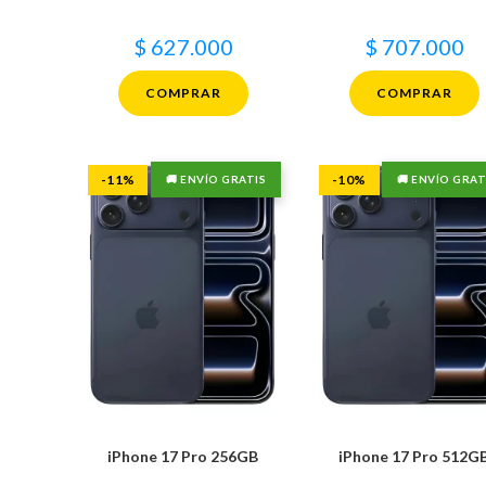
$
627.000
$
707.000
COMPRAR
COMPRAR
-11%
-10%
🚚 ENVÍO GRATIS
🚚 ENVÍO GRAT
iPhone 17 Pro 256GB
iPhone 17 Pro 512G