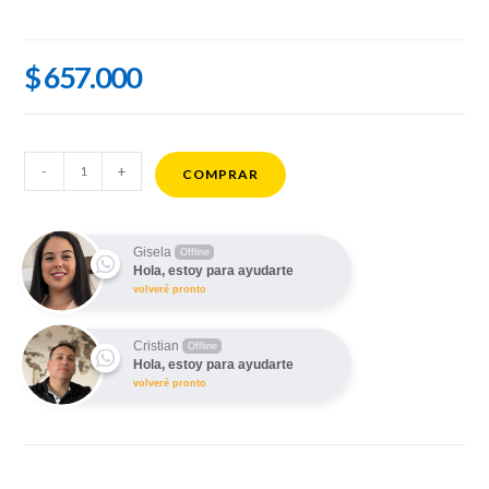
$
657.000
TABLET
-
+
COMPRAR
XIAOMI
REDMI
PAD
Gisela
Offline
Hola, estoy para ayudarte
2
volveré pronto
PRO
12.1"
Cristian
Offline
8GB
Hola, estoy para ayudarte
256GB
volveré pronto
cantidad