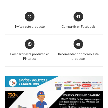
Opens
Opens
in
in
a
a
Twitea este producto
Compartir en Facebook
new
new
window
window
Opens
Opens
in
in
a
a
Compartir este producto en
Recomendar por correo este
new
new
Pinterest
producto
window
window