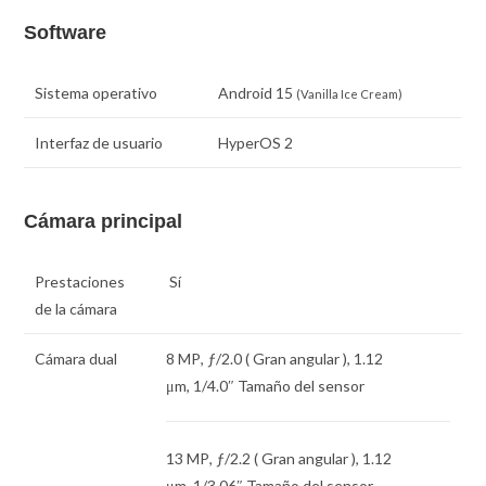
Software
Sistema operativo
Android 15
(Vanilla Ice Cream)
Interfaz de usuario
HyperOS 2
Cámara principal
Prestaciones
Sí
de la cámara
Cámara dual
8 MP
,
ƒ
/2.0 ( Gran angular ),
1.12
μm
,
1/4.0″
Tamaño del sensor
13 MP
,
ƒ
/2.2 ( Gran angular ),
1.12
μm
,
1/3.06″
Tamaño del sensor