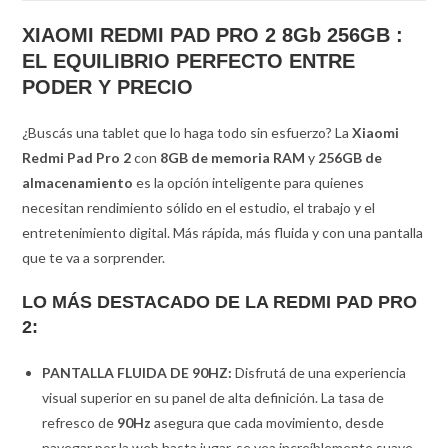
XIAOMI REDMI PAD PRO 2 8Gb 256GB :
EL EQUILIBRIO PERFECTO ENTRE
PODER Y PRECIO
¿Buscás una tablet que lo haga todo sin esfuerzo?
La
Xiaomi
Redmi Pad Pro 2
con
8GB de memoria RAM
y
256GB de
almacenamiento
es la opción inteligente para quienes
necesitan rendimiento sólido en el estudio, el trabajo y el
entretenimiento digital.
Más rápida, más fluida y con una pantalla
que te va a sorprender.
LO MÁS DESTACADO DE LA REDMI PAD PRO
2:
PANTALLA FLUIDA DE 90HZ:
Disfrutá de una experiencia
visual superior en su panel de alta definición. La tasa de
refresco de
90Hz
asegura que cada movimiento, desde
navegar por la web hasta jugar, se vea increíblemente suave.