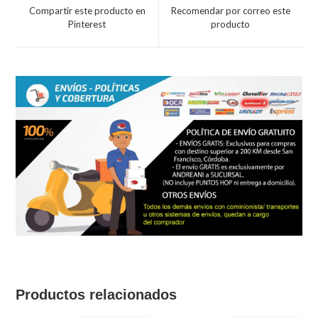
a
a
Compartir este producto en
Recomendar por correo este
new
new
Pinterest
producto
window
window
Productos relacionados