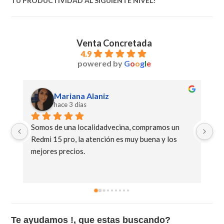
TU PRODUCTIVIDAD AL SIGUIENTE NIVEL!
Venta Concretada
4.9
powered by
G
o
o
g
l
e
Anibal Moreno
hace 11 días
Muy buena la atención y compre un xiaomi poco 
Ge
C85 excelente equipo
Te ayudamos !, que estas buscando?