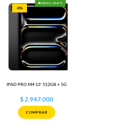
🚚 ENVÍO GRATIS
-8%
IPAD PRO M4 13¨ 512GB + 5G
$
2.947.000
COMPRAR