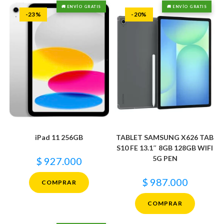
🚚 ENVÍO GRATIS
🚚 ENVÍO GRATIS
-23%
-20%
iPad 11 256GB
TABLET SAMSUNG X626 TAB
S10 FE 13.1″ 8GB 128GB WIFI
5G PEN
$
927.000
$
987.000
COMPRAR
COMPRAR