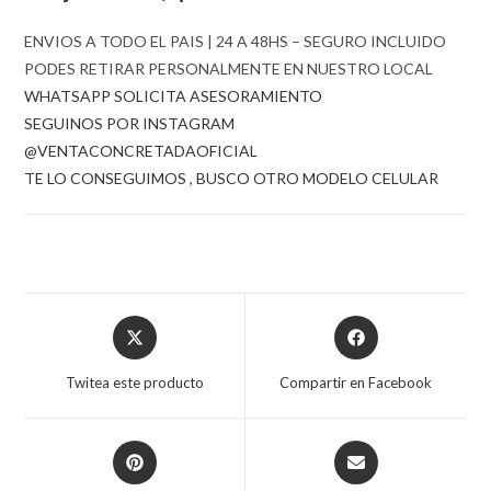
ENVIOS A TODO EL PAIS | 24 A 48HS – SEGURO INCLUIDO
PODES RETIRAR PERSONALMENTE EN NUESTRO LOCAL
WHATSAPP SOLICITA ASESORAMIENTO
SEGUINOS POR INSTAGRAM
@VENTACONCRETADAOFICIAL
TE LO CONSEGUIMOS , BUSCO OTRO MODELO CELULAR
Opens
Opens
in
in
a
a
Twitea este producto
Compartir en Facebook
new
new
window
window
Opens
Opens
in
in