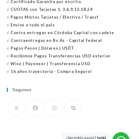
√
Certificado
Garantía por escrito.
√
CUOTAS con Tarjetas 1, 3,6,9,12,18,24
√
Pagos Mixtos Tarjetas / Efectivo / Transf
√
Envíos a todo el país
√
Contra entregas en
Córdoba Capital con cadete
√
Contraentregas
en Bs As - Capital Federal
√
Pagos Pesos | Dólares | USDT
√
Recibimos Pagos Transferencias USD exterior
√
Wise | Payoneer | Transferencia USD
√ 16 años trayectoria - Compra Seguro!
Seguinos
Se
abre
en
¿Necesitás ayuda?
hablá