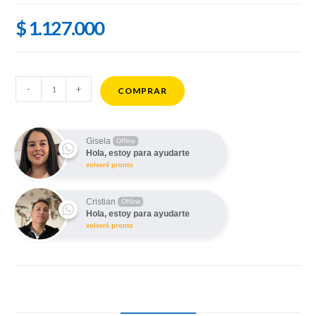
$
1.127.000
Notebook
-
+
COMPRAR
HP
AMD
Ryzen
Gisela
Offline
Hola, estoy para ayudarte
5
volveré pronto
512gb
SSD
Cristian
Offline
8GB
Hola, estoy para ayudarte
15.6"
volveré pronto
cantidad