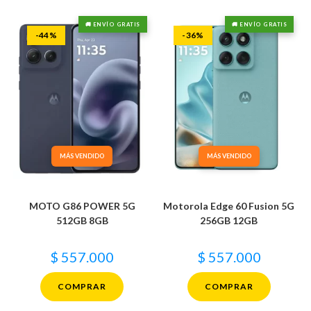
🚚 ENVÍO GRATIS
🚚 ENVÍO GRATIS
-44%
-36%
MÁS VENDIDO
MÁS VENDIDO
MOTO G86 POWER 5G
Motorola Edge 60 Fusion 5G
512GB 8GB
256GB 12GB
$
557.000
$
557.000
COMPRAR
COMPRAR