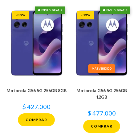
🚚 ENVÍO GRATIS
🚚 ENVÍO GRATIS
-38%
-39%
MÁS VENDIDO
Motorola G56 5G 256GB 8GB
Motorola G56 5G 256GB
12GB
$
427.000
$
477.000
COMPRAR
COMPRAR