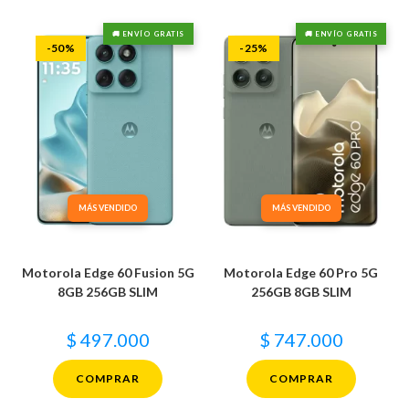
🚚 ENVÍO GRATIS
🚚 ENVÍO GRATIS
-50%
-25%
MÁS VENDIDO
MÁS VENDIDO
Motorola Edge 60 Fusion 5G
Motorola Edge 60 Pro 5G
8GB 256GB SLIM
256GB 8GB SLIM
$
497.000
$
747.000
COMPRAR
COMPRAR