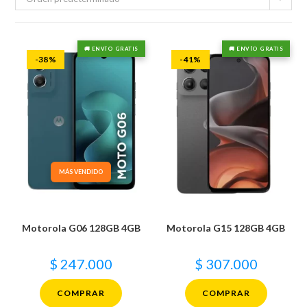
🚚 ENVÍO GRATIS
🚚 ENVÍO GRATIS
-38%
-41%
MÁS VENDIDO
Motorola G06 128GB 4GB
Motorola G15 128GB 4GB
$
247.000
$
307.000
COMPRAR
COMPRAR