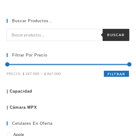
Buscar Productos…
Búsqueda
de
BUSCAR
productos
Filtrar Por Precio
Precio
Precio
PRECIO:
$ 247.000
—
$ 867.000
FILTRAR
mínimo
máximo
| Capacidad
| Cámara MPX
Celulares En Oferta
Apple