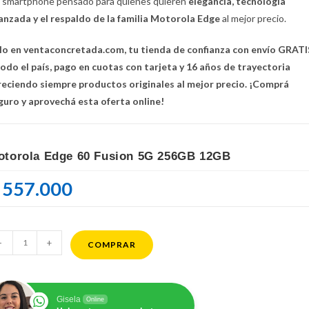
 smartphone pensado para quienes quieren
elegancia, tecnología
anzada y el respaldo de la familia Motorola Edge
al mejor precio.
lo en ventaconcretada.com, tu tienda de confianza con envío GRATI
todo el país, pago en cuotas con tarjeta y 16 años de trayectoria
reciendo siempre productos originales al mejor precio. ¡Comprá
guro y aprovechá esta oferta online!
otorola Edge 60 Fusion 5G 256GB 12GB
557.000
torola
-
+
COMPRAR
ge
sion
Gisela
Online
G