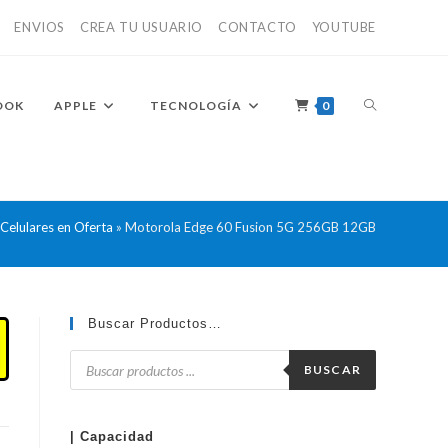
ENVIOS
CREA TU USUARIO
CONTACTO
YOUTUBE
ALTERNAR
OOK
APPLE
TECNOLOGÍA
0
BÚSQUEDA
Celulares en Oferta
»
Motorola Edge 60 Fusion 5G 256GB 12GB
DE
Buscar Productos…
Búsqueda
de
BUSCAR
productos
LA
| Capacidad