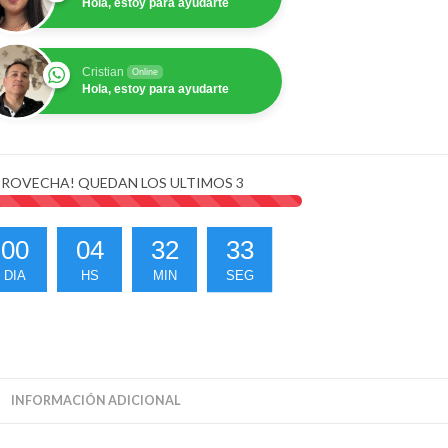
Hola, estoy para ayudarte
6GB
GB
ntidad
Cristian
Online
Hola, estoy para ayudarte
ROVECHA! QUEDAN LOS ULTIMOS
3
00
04
32
33
DIA
HS
MIN
SEG
INFORMACIÓN ADICIONAL