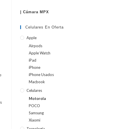
| Cámara MPX
WEB
Celulares En Oferta
Apple
Airpods
Apple Watch
iPad
iPhone
e
iPhone Usados
Macbook
Celulares
Motorola
es
POCO
Samsung
Xiaomi
Tecnología