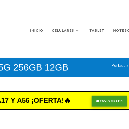
INICIO
CELULARES
TABLET
NOTEB
n 5G 256GB 12GB
Portada
»
7 Y A56 ¡OFERTA!🔥
🚚 ENVÍO GRATIS