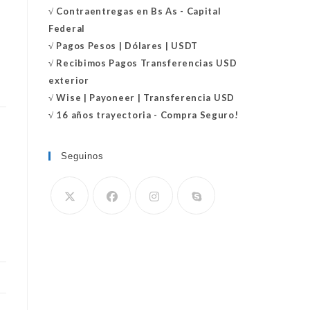
√
Contraentregas
en Bs As - Capital
Federal
√
Pagos Pesos | Dólares | USDT
√
Recibimos Pagos Transferencias USD
exterior
√
Wise | Payoneer | Transferencia USD
√ 16 años trayectoria - Compra Seguro!
Seguinos
Se
abre
en
tu
aplicación