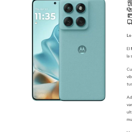
Lo
El
la
Cu
vi
tu
Ad
va
ul
mu