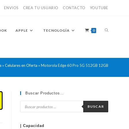
ENVIOS
CREA TU USUARIO
CONTACTO
YOUTUBE
ALTERNAR
OOK
APPLE
TECNOLOGÍA
0
BÚSQUEDA
a
»
Celulares en Oferta
»
Motorola Edge 60 Pro 5G 512GB 12GB
DE
Buscar Productos…
Búsqueda
de
BUSCAR
productos
LA
| Capacidad