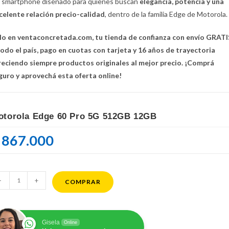
 smartphone diseñado para quienes buscan
elegancia, potencia y una
celente relación precio-calidad
, dentro de la familia Edge de Motorola.
lo en ventaconcretada.com, tu tienda de confianza con envío GRATI
todo el país, pago en cuotas con tarjeta y 16 años de trayectoria
reciendo siempre productos originales al mejor precio. ¡Comprá
guro y aprovechá esta oferta online!
otorola Edge 60 Pro 5G 512GB 12GB
867.000
torola
-
+
COMPRAR
ge
o
Gisela
Online
G