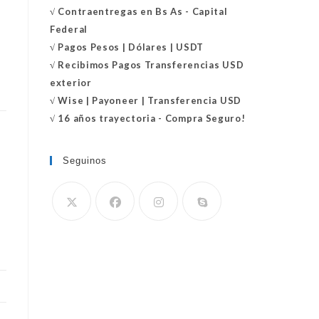
√
Contraentregas
en Bs As - Capital
Federal
√
Pagos Pesos | Dólares | USDT
√
Recibimos Pagos Transferencias USD
exterior
√
Wise | Payoneer | Transferencia USD
√ 16 años trayectoria - Compra Seguro!
Seguinos
Se
abre
en
tu
aplicación