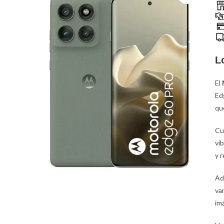
L
El
Ed
que
Cu
vi
y 
Ad
va
im