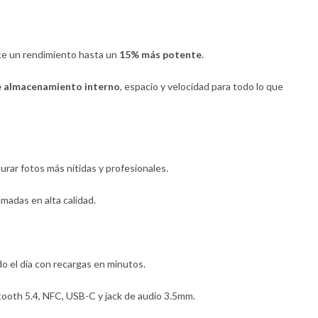
ece un rendimiento hasta un
15% más potente
.
e almacenamiento interno
, espacio y velocidad para todo lo que
turar fotos más nítidas y profesionales.
lamadas en alta calidad.
do el día con recargas en minutos.
tooth 5.4, NFC, USB-C y jack de audio 3.5mm.