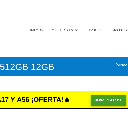
INICIO
CELULARES
TABLET
NOTEB
G 512GB 12GB
Portad
7 Y A56 ¡OFERTA!🔥
🚚 ENVÍO GRATIS