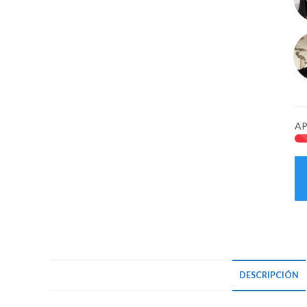
51
12
ca
AP
DESCRIPCIÓN