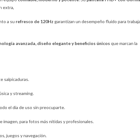
n extra,
nto a su
refresco de 120Hz
garantizan un desempeño fluido para trabaja
nología avanzada, diseño elegante y beneficios únicos
que marcan la
te salpicaduras.
música y streaming.
todo el día de uso sin preocuparte.
e imagen, para fotos más nítidas y profesionales.
deos, juegos y navegación.