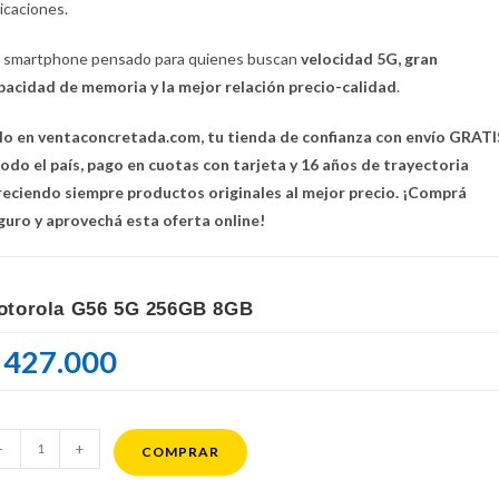
licaciones.
 smartphone pensado para quienes buscan
velocidad 5G, gran
pacidad de memoria y la mejor relación precio-calidad
.
lo en ventaconcretada.com, tu tienda de confianza con envío GRATI
todo el país, pago en cuotas con tarjeta y 16 años de trayectoria
reciendo siempre productos originales al mejor precio. ¡Comprá
guro y aprovechá esta oferta online!
otorola G56 5G 256GB 8GB
427.000
torola
-
+
COMPRAR
6
G