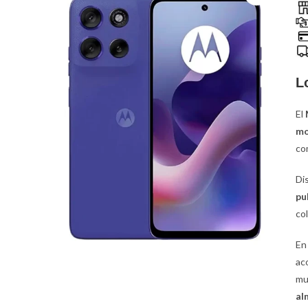
L
El
mo
co
Di
pu
co
En 
ac
mu
al