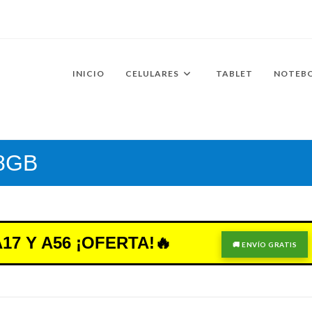
INICIO
CELULARES
TABLET
NOTEB
 8GB
7 Y A56 ¡OFERTA!🔥
🚚 ENVÍO GRATIS