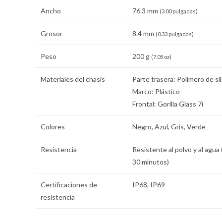
Ancho
76.3 mm
(3.00 pulgadas)
Grosor
8.4 mm
(0.33 pulgadas)
Peso
200 g
(7.05 oz)
Materiales del chasis
Parte trasera: Polímero de si
Marco: Plástico
Frontal: Gorilla Glass 7i
Colores
Negro, Azul, Gris, Verde
Resistencia
Resistente al polvo y al agua
30 minutos)
Certificaciones de
IP68, IP69
resistencia