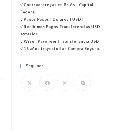
√
Contraentregas
en Bs As - Capital
Federal
√
Pagos Pesos | Dólares | USDT
√
Recibimos Pagos Transferencias USD
exterior
√
Wise | Payoneer | Transferencia USD
√ 16 años trayectoria - Compra Seguro!
Seguinos
Se
abre
en
tu
aplicación
a