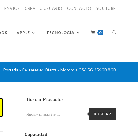
ENVIOS
CREA TU USUARIO
CONTACTO
YOUTUBE
ALTERNAR
OOK
APPLE
TECNOLOGÍA
0
BÚSQUEDA
Portada
»
Celulares en Oferta
»
Motorola G56 5G 256GB 8GB
DE
Buscar Productos…
Búsqueda
de
BUSCAR
productos
LA
| Capacidad