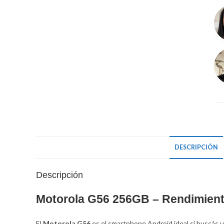
25
8G
ca
DESCRIPCIÓN
Descripción
Motorola G56 256GB – Rendimiento
El
Motorola G56
es el smartphone Android ideal si buscás 