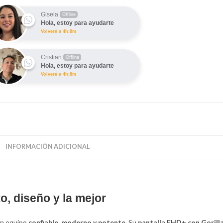
6GB
Gisela
Offline
Hola, estoy para ayudarte
B
Volveré a 4h:8m
ntidad
Cristian
Offline
Hola, estoy para ayudarte
Volveré a 4h:8m
INFORMACIÓN ADICIONAL
, diseño y la mejor
un equipo
confiable, moderno y potente
. Su
pantalla FHD+ con Gorill