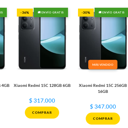
-36%
-30%
IS
🚚 ENVÍO GRATIS
🚚 ENVÍO GRATIS
MÁS VENDIDO
B 4GB
Xiaomi Redmi 15C 128GB 6GB
Xiaomi Redmi 15C 256GB
16GB
$
317.000
$
347.000
COMPRAR
COMPRAR