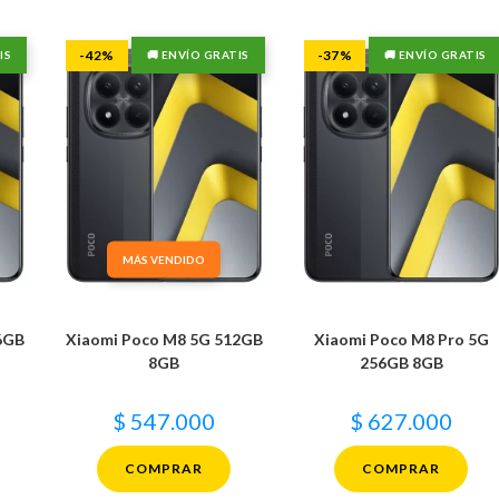
-42%
-37%
IS
🚚 ENVÍO GRATIS
🚚 ENVÍO GRATIS
MÁS VENDIDO
6GB
Xiaomi Poco M8 5G 512GB
Xiaomi Poco M8 Pro 5G
8GB
256GB 8GB
$
547.000
$
627.000
COMPRAR
COMPRAR