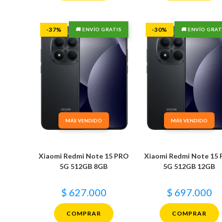
-37%
-30%
🚚 ENVÍO GRATIS
🚚 ENVÍO GRAT
MÁS VENDIDO
MÁS VENDIDO
Xiaomi Redmi Note 15 PRO
Xiaomi Redmi Note 15
5G 512GB 8GB
5G 512GB 12GB
$
627.000
$
697.000
COMPRAR
COMPRAR