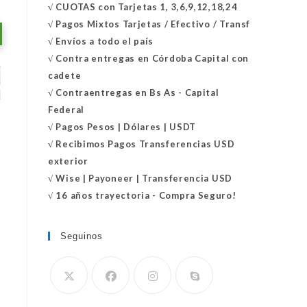
√
CUOTAS con Tarjetas 1, 3,6,9,12,18,24
√
Pagos Mixtos Tarjetas / Efectivo / Transf
√
Envíos a todo el país
√
Contra entregas en
Córdoba Capital con
cadete
√
Contraentregas
en Bs As - Capital
Federal
√
Pagos Pesos | Dólares | USDT
√
Recibimos Pagos Transferencias USD
exterior
√
Wise | Payoneer | Transferencia USD
√ 16 años trayectoria - Compra Seguro!
Seguinos
Se