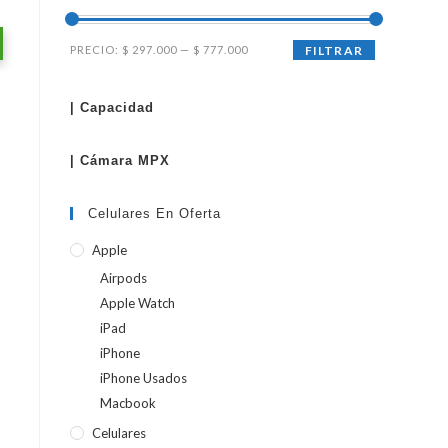
Precio
Precio
PRECIO:
$ 297.000
—
$ 777.000
FILTRAR
WEB
mínimo
máximo
| Capacidad
| Cámara MPX
Celulares En Oferta
Apple
Airpods
Apple Watch
iPad
iPhone
iPhone Usados
Macbook
Celulares