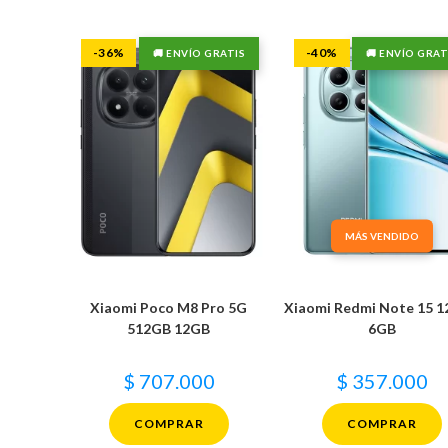
-36%
-40%
🚚 ENVÍO GRATIS
🚚 ENVÍO GRAT
MÁS VENDIDO
Xiaomi Poco M8 Pro 5G
Xiaomi Redmi Note 15 
512GB 12GB
6GB
$
707.000
$
357.000
COMPRAR
COMPRAR