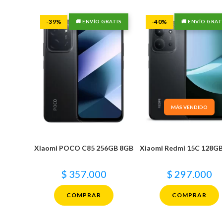
-39%
-40%
🚚 ENVÍO GRATIS
🚚 ENVÍO GRAT
MÁS VENDIDO
Xiaomi POCO C85 256GB 8GB
Xiaomi Redmi 15C 128G
$
357.000
$
297.000
COMPRAR
COMPRAR