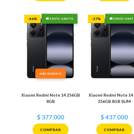
-46%
-37%
🚚 ENVÍO GRATIS
🚚 ENVÍO GRAT
MÁS VENDIDO
Xiaomi Redmi Note 14 256GB
Xiaomi Redmi Note 14
8GB
256GB 8GB SLIM
$
377.000
$
437.000
COMPRAR
COMPRAR