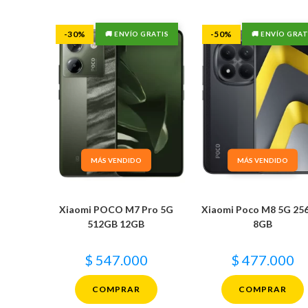
-30%
-50%
🚚 ENVÍO GRATIS
🚚 ENVÍO GRAT
MÁS VENDIDO
MÁS VENDIDO
Xiaomi POCO M7 Pro 5G
Xiaomi Poco M8 5G 25
512GB 12GB
8GB
$
547.000
$
477.000
COMPRAR
COMPRAR