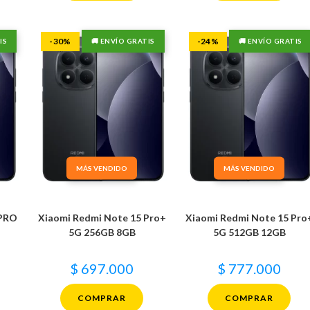
-30%
-24%
IS
🚚 ENVÍO GRATIS
🚚 ENVÍO GRATIS
MÁS VENDIDO
MÁS VENDIDO
 PRO
Xiaomi Redmi Note 15 Pro+
Xiaomi Redmi Note 15 Pro
5G 256GB 8GB
5G 512GB 12GB
$
697.000
$
777.000
COMPRAR
COMPRAR