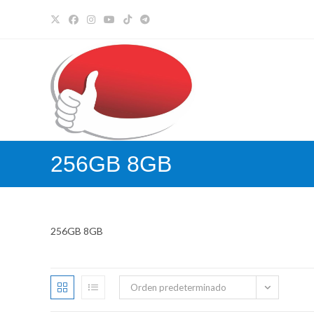
Ir
al
contenido
256GB 8GB
256GB 8GB
Orden predeterminado