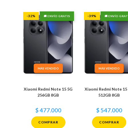
-32%
-39%
🚚 ENVÍO GRATIS
🚚 ENVÍO GRAT
MÁS VENDIDO
MÁS VENDIDO
Xiaomi Redmi Note 15 5G
Xiaomi Redmi Note 15
256GB 8GB
512GB 8GB
$
477.000
$
547.000
COMPRAR
COMPRAR