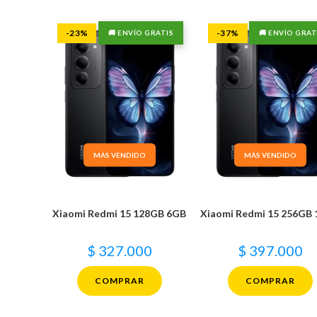
-23%
-37%
🚚 ENVÍO GRATIS
🚚 ENVÍO GRAT
MÁS VENDIDO
MÁS VENDIDO
Xiaomi Redmi 15 128GB 6GB
Xiaomi Redmi 15 256GB
$
327.000
$
397.000
COMPRAR
COMPRAR