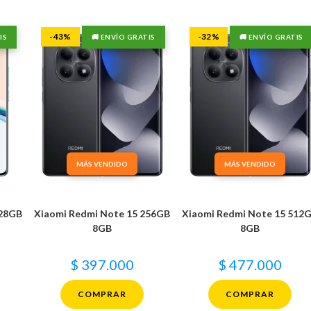
-43%
-32%
IS
🚚 ENVÍO GRATIS
🚚 ENVÍO GRATIS
MÁS VENDIDO
MÁS VENDIDO
128GB
Xiaomi Redmi Note 15 256GB
Xiaomi Redmi Note 15 512
8GB
8GB
$
397.000
$
477.000
COMPRAR
COMPRAR