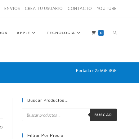
ENVIOS
CREA TU USUARIO
CONTACTO
YOUTUBE
ALTERNAR
OOK
APPLE
TECNOLOGÍA
0
BÚSQUEDA
Portada
»
256GB 8GB
DE
Buscar Productos…
Búsqueda
de
BUSCAR
productos
LA
DO
Filtrar Por Precio