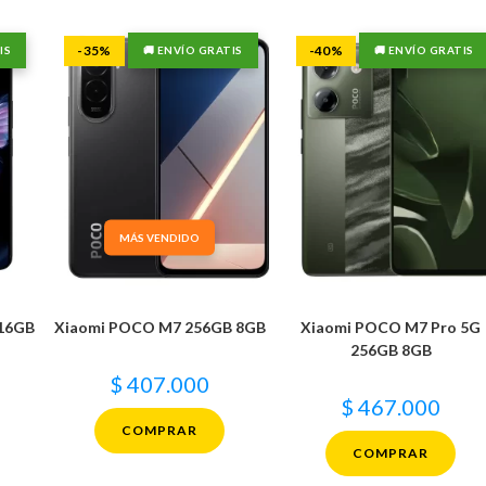
-35%
-40%
IS
🚚 ENVÍO GRATIS
🚚 ENVÍO GRATIS
MÁS VENDIDO
 16GB
Xiaomi POCO M7 256GB 8GB
Xiaomi POCO M7 Pro 5G
256GB 8GB
$
407.000
$
467.000
COMPRAR
COMPRAR