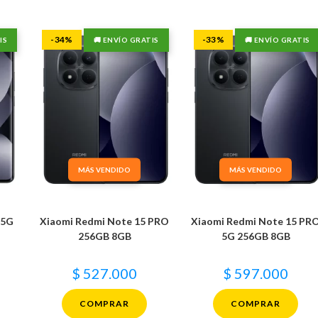
-34%
-33%
IS
🚚 ENVÍO GRATIS
🚚 ENVÍO GRATIS
MÁS VENDIDO
MÁS VENDIDO
 5G
Xiaomi Redmi Note 15 PRO
Xiaomi Redmi Note 15 PR
256GB 8GB
5G 256GB 8GB
$
527.000
$
597.000
COMPRAR
COMPRAR