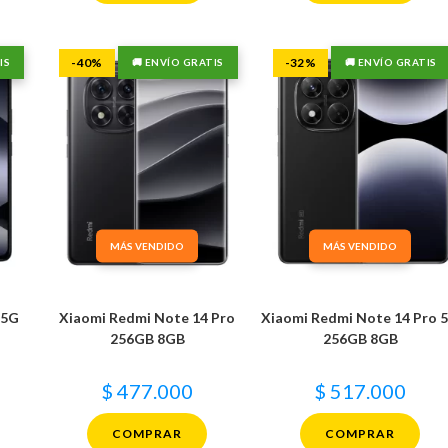
-40%
-32%
IS
🚚 ENVÍO GRATIS
🚚 ENVÍO GRATIS
MÁS VENDIDO
MÁS VENDIDO
 5G
Xiaomi Redmi Note 14 Pro
Xiaomi Redmi Note 14 Pro 
256GB 8GB
256GB 8GB
$
477.000
$
517.000
COMPRAR
COMPRAR