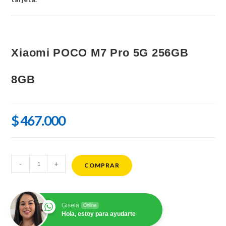
Xiaomi POCO M7 Pro 5G 256GB
8GB
$
467.000
Xiaomi
-
+
COMPRAR
POCO
M7
Pro
Gisela
Online
5G
Hola, estoy para ayudarte
256GB