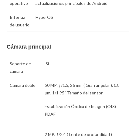
operativo
actualizaciones principales de Android
Interfaz
HyperOS
de usuario
Cámara principal
Soporte de
Sí
cámara
Cámara doble
50 MP
,
ƒ
/1.5,
26 mm
( Gran angular ),
0.8
μm
,
1/1.95″
Tamaño del sensor
Estabilización Óptica de Imagen (OIS)
PDAF
2 MP
,
ƒ
/2.4 ( Lente de profundidad )