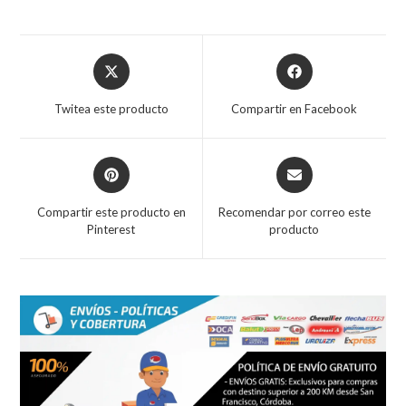
Opens
Opens
in
in
a
a
Twitea este producto
Compartir en Facebook
new
new
window
window
Opens
Opens
in
in
a
a
Compartir este producto en
Recomendar por correo este
new
new
Pinterest
producto
window
window