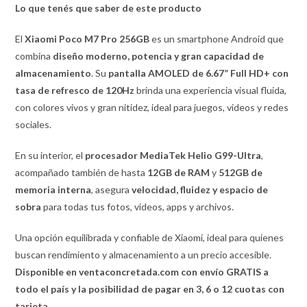
Lo que tenés que saber de este producto
El
Xiaomi Poco M7 Pro 256GB
es un smartphone Android que
combina
diseño moderno, potencia y gran capacidad de
almacenamiento
. Su
pantalla AMOLED de 6.67” Full HD+ con
tasa de refresco de 120Hz
brinda una experiencia visual fluida,
con colores vivos y gran nitidez, ideal para juegos, videos y redes
sociales.
En su interior, el
procesador MediaTek Helio G99-Ultra
,
acompañado también de hasta
12GB de RAM
y
512GB de
memoria interna
, asegura
velocidad, fluidez y espacio de
sobra
para todas tus fotos, videos, apps y archivos.
Una opción equilibrada y confiable de Xiaomi, ideal para quienes
buscan rendimiento y almacenamiento a un precio accesible.
Disponible en ventaconcretada.com con envío GRATIS a
todo el país y la posibilidad de pagar en 3, 6 o 12 cuotas con
tarjeta.