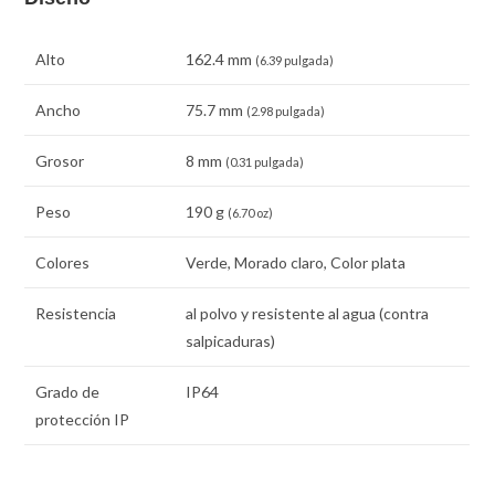
Alto
162.4 mm
(6.39 pulgada)
Ancho
75.7 mm
(2.98 pulgada)
Grosor
8 mm
(0.31 pulgada)
Peso
190 g
(6.70 oz)
Colores
Verde, Morado claro, Color plata
Resistencia
al polvo y resistente al agua (contra
salpicaduras)
Grado de
IP64
protección IP