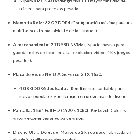
Supera a los i5 estándar gracias a su mayor cantidad de
núcleos para procesos pesados.
Memoria RAM:
32 GB DDR4
(Configuración máxima para una
multitarea extrema; olvidate de los tirones).
Almacenamiento:
2 TB SSD NVMe
(Espacio masivo para
guardar miles de fotos en alta resolución, videos 4K y juegos
pesados).
Placa de Video NVIDIA GeForce GTX 1650:
4 GB GDDR6 dedicados:
Rendimiento confiable para
juegos populares y aceleración en programas de diseño.
Pantalla:
15.6″ Full HD (1920 x 1080) IPS-Level:
Colores
vivos y excelentes ángulos de visión.
Diseño Ultra Delgado:
Menos de 2 kg de peso, fabricada en
aluminio cepillado de alta calidad.