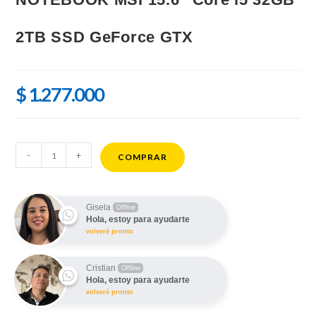
2TB SSD GeForce GTX
$
1.277.000
NOTEBOOK
-
+
COMPRAR
MSI
15.6"
Core
Gisela
Offline
Hola, estoy para ayudarte
i5
volveré pronto
32GB
2TB
Cristian
Offline
SSD
Hola, estoy para ayudarte
GeForce
volveré pronto
GTX