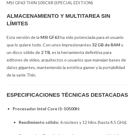
MSI GF63 THIN 10SCXR (SPECIAL EDITION)
ALMACENAMIENTO Y MULTITAREA SIN
LÍMITES
Esta versión de la
MSI GF63
ha sido potenciada para el usuario
que lo quiere todo. Con unos impresionantes
32 GB de RAM
y
un disco sólido de
2 TB
, es la herramienta definitiva para
editores de video, arquitectos o usuarios que manejan bases de
datos gigantes, manteniendo la estética gamer y la portabilidad
de la serie Thin.
ESPECIFICACIONES TÉCNICAS DESTACADAS
Procesador Intel Core i5-10500H:
Rendimiento sólido:
6 núcleos y 12 hilos (hasta 4.5 GHz).