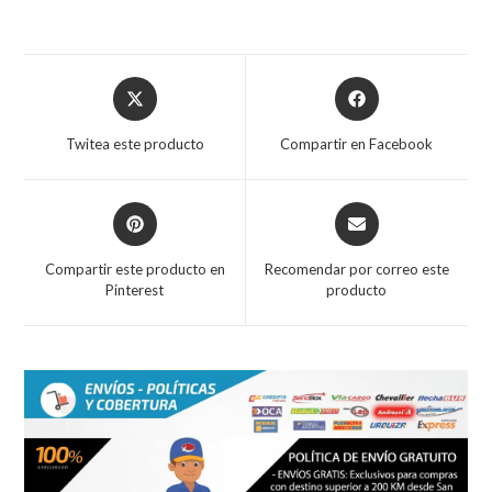
Opens
Opens
in
in
a
a
Twitea este producto
Compartir en Facebook
new
new
window
window
Opens
Opens
in
in
a
a
Compartir este producto en
Recomendar por correo este
new
new
Pinterest
producto
window
window