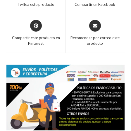
a
a
Twitea este producto
Compartir en Facebook
new
new
window
window
Opens
Opens
in
in
a
a
Compartir este producto en
Recomendar por correo este
new
new
Pinterest
producto
window
window