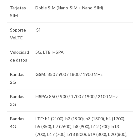
Tarjetas
Doble SIM
(Nano-SIM + Nano-SIM)
SIM
Soporte
Sí
VoLTE
Velocidad
5G, LTE, HSPA
de datos
Bandas
GSM:
850 / 900 / 1800 / 1900 MHz
2G
Bandas
HSPA:
850 / 900 / 1700 / 1900 / 2100 MHz
3G
Bandas
LTE:
b1 (2100), b2 (1900), b3 (1800), b4 (1700),
4G
b5 (850), b7 (2600), b8 (900), b12 (700), b13
(700), b17 (700), b18 (800), b19 (800), b20 (800),