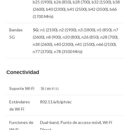
b25 (1900), b26 (850), b28 (700), b32 (1500), b38
(2600), b40 (2300), b41 (2500), b42 (3500), b66
(1700 MHz)
Bandas
5G:
n1 (2100), n2 (1900), n3 (1800), n5 (850), n7
5G
(2600), n8 (900), n20 (800), n26 (850), n28 (700),
n38 (2600), n40 (2300), n41 (2500), n66 (2100),
n77 (3700), n78 (3500 MHz)
Conectividad
Soporte Wi-Fi
Sí
( Wi-Fi 5 )
Estándares
802.11/a/b/g/n/ac
de Wi-Fi
Funciones de
Dual-band, Punto de acceso móvil, Wi-Fi
Wi-Fi
Direct