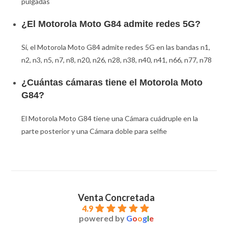
pulgadas
¿El Motorola Moto G84 admite redes 5G?
Sí, el Motorola Moto G84 admite redes 5G en las bandas n1,
n2, n3, n5, n7, n8, n20, n26, n28, n38, n40, n41, n66, n77, n78
¿Cuántas cámaras tiene el Motorola Moto
G84?
El Motorola Moto G84 tiene una Cámara cuádruple en la
parte posterior y una Cámara doble para selfie
Venta Concretada
4.9
powered by
G
o
o
g
l
e