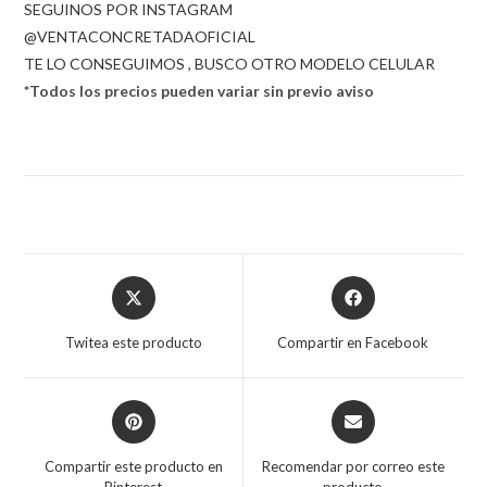
SEGUINOS POR INSTAGRAM
@VENTACONCRETADAOFICIAL
TE LO CONSEGUIMOS , BUSCO OTRO MODELO CELULAR
*Todos los precios pueden variar sin previo aviso
Opens
Opens
in
in
a
a
Twitea este producto
Compartir en Facebook
new
new
window
window
Opens
Opens
in
in
a
a
Compartir este producto en
Recomendar por correo este
new
new