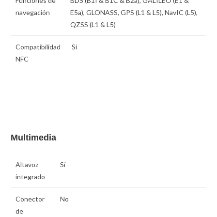
Funciones de
BDS (B1I & B1C & B2a), GALILEO (E1 &
navegación
E5a), GLONASS, GPS (L1 & L5), NavIC (L5),
QZSS (L1 & L5)
Compatibilidad
Sí
NFC
Multimedia
Altavoz
Sí
integrado
Conector
No
de