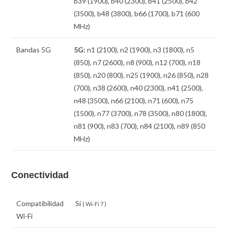
b39 (1900), b40 (2300), b41 (2500), b42
(3500), b48 (3800), b66 (1700), b71 (600
MHz)
Bandas 5G
5G:
n1 (2100), n2 (1900), n3 (1800), n5
(850), n7 (2600), n8 (900), n12 (700), n18
(850), n20 (800), n25 (1900), n26 (850), n28
(700), n38 (2600), n40 (2300), n41 (2500),
n48 (3500), n66 (2100), n71 (600), n75
(1500), n77 (3700), n78 (3500), n80 (1800),
n81 (900), n83 (700), n84 (2100), n89 (850
MHz)
Conectividad
Compatibilidad
Sí
( Wi-Fi 7 )
Wi-Fi