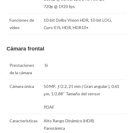
720p @ 1920 fps
Funciones de
10-bit Dolby Vision HDR, 10-bit LOG,
vídeo
Gyro-EIS, HDR, HDR10+
Cámara frontal
Prestaciones
Sí
de la cámara
Cámara única
50 MP
,
ƒ
/2.2,
21 mm
( Gran angular ),
0.61
μm
,
1/2.88″
Tamaño del sensor
PDAF
Características
Alto Rango Dinámico (HDR)
Panorámica