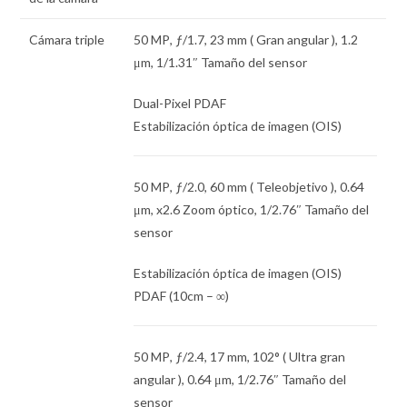
Cámara triple
50 MP
,
ƒ
/1.7,
23 mm
( Gran angular ),
1.2
μm
,
1/1.31″
Tamaño del sensor
Dual-Pixel PDAF
Estabilización óptica de imagen (OIS)
50 MP
,
ƒ
/2.0,
60 mm
( Teleobjetivo ),
0.64
μm
, x2.6 Zoom óptico,
1/2.76″
Tamaño del
sensor
Estabilización óptica de imagen (OIS)
PDAF (10cm – ∞)
50 MP
,
ƒ
/2.4,
17 mm
, 102° ( Ultra gran
angular ),
0.64 μm
,
1/2.76″
Tamaño del
sensor