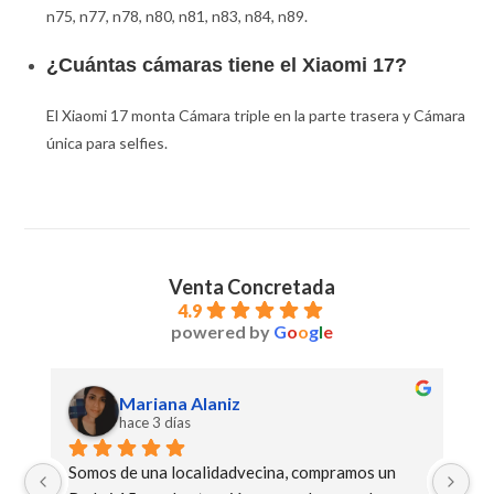
n75, n77, n78, n80, n81, n83, n84, n89.
¿Cuántas cámaras tiene el Xiaomi 17?
El Xiaomi 17 monta Cámara triple en la parte trasera y Cámara
única para selfies.
Venta Concretada
4.9
powered by
G
o
o
g
l
e
Mariana Alaniz
hace 3 días
Somos de una localidadvecina, compramos un 
Muy