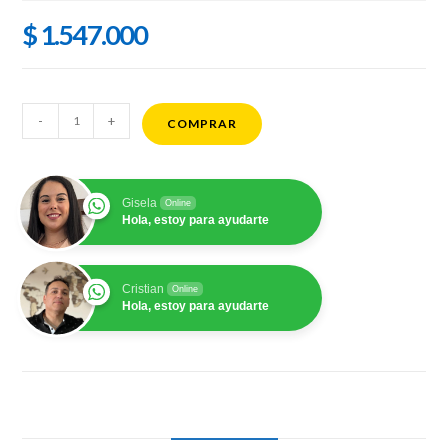
$
1.547.000
Xiaomi
-
+
COMPRAR
17
512GB
12GB
Gisela
Online
SLIM
Hola, estoy para ayudarte
cantidad
Cristian
Online
Hola, estoy para ayudarte