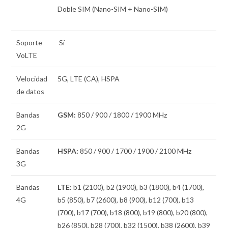
Doble SIM
(Nano-SIM + Nano-SIM)
Soporte
Sí
VoLTE
Velocidad
5G, LTE (CA), HSPA
de datos
Bandas
GSM:
850 / 900 / 1800 / 1900 MHz
2G
Bandas
HSPA:
850 / 900 / 1700 / 1900 / 2100 MHz
3G
Bandas
LTE:
b1 (2100), b2 (1900), b3 (1800), b4 (1700),
4G
b5 (850), b7 (2600), b8 (900), b12 (700), b13
(700), b17 (700), b18 (800), b19 (800), b20 (800),
b26 (850), b28 (700), b32 (1500), b38 (2600), b39