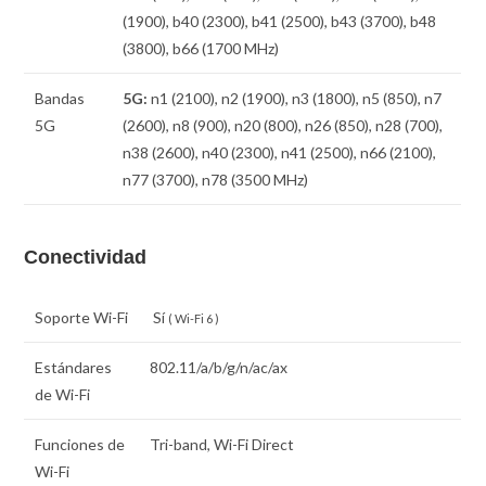
(1900), b40 (2300), b41 (2500), b43 (3700), b48
(3800), b66 (1700 MHz)
Bandas
5G:
n1 (2100), n2 (1900), n3 (1800), n5 (850), n7
5G
(2600), n8 (900), n20 (800), n26 (850), n28 (700),
n38 (2600), n40 (2300), n41 (2500), n66 (2100),
n77 (3700), n78 (3500 MHz)
Conectividad
Soporte Wi-Fi
Sí
( Wi-Fi 6 )
Estándares
802.11/a/b/g/n/ac/ax
de Wi-Fi
Funciones de
Tri-band, Wi-Fi Direct
Wi-Fi