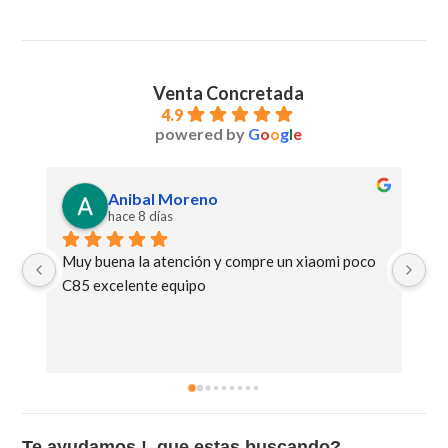
Venta Concretada
4.9
powered by
G
o
o
g
l
e
Anibal Moreno
hace 8 días
Muy buena la atención y compre un xiaomi poco 
Ge
C85 excelente equipo
Te ayudamos !, que estas buscando?