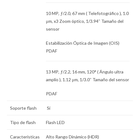
10 MP
,
ƒ
/2.0,
67 mm
( Telefotográfico ),
1.0
μm
, x3 Zoom óptico,
1/3.94″
Tamaño del
sensor
Estabilización Óptica de Imagen (OIS)
PDAF
13 MP
,
ƒ
/2.2,
16 mm
, 120° ( Ángulo ultra
amplio ),
1.12 μm
,
1/3.0″
Tamaño del sensor
PDAF
Soporte flash
Sí
Tipo de flash
Flash LED
Caracteristicas
Alto Rango Dinámico (HDR)