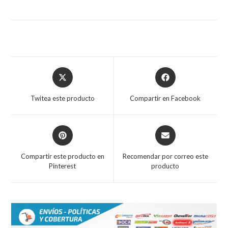
Opens
Opens
in
in
a
a
Twitea este producto
Compartir en Facebook
new
new
window
window
Opens
Opens
in
in
a
a
Compartir este producto en
Recomendar por correo este
new
new
Pinterest
producto
window
window