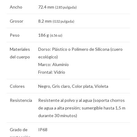
Ancho
72.4 mm
(2.85 pulgada)
Grosor
8.2 mm
(0.32 pulgada)
Peso
186 g
(6.56 oz)
Materiales
Dorso: Plástico o Polímero de Silicona (cuero
del cuerpo
ecológico)
Marco: Aluminio
Frontal: Vidrio
Colores
Negro, Gris claro, Color plata, Violeta
Resistencia
Resistente al polvo y al agua (soporta chorros
de agua a alta presión; sumergible hasta 1,5 m
durante 30 minutos)
Grado de
IP68