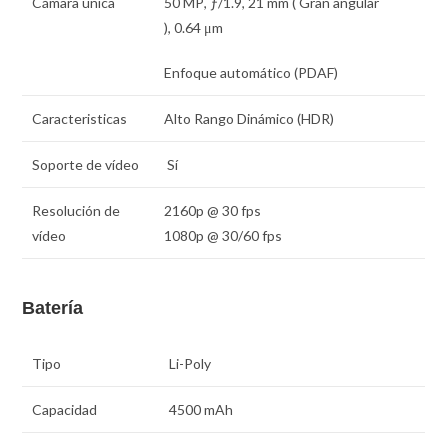
Cámara única
50 MP
,
ƒ
/1.9,
21 mm
( Gran angular
),
0.64 μm
Enfoque automático (PDAF)
Caracteristicas
Alto Rango Dinámico (HDR)
Soporte de vídeo
Sí
Resolución de
2160p @ 30 fps
vídeo
1080p @ 30/60 fps
Batería
Tipo
Li-Poly
Capacidad
4500 mAh