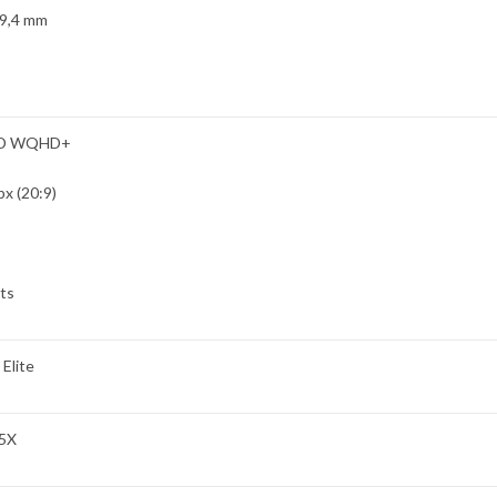
 9,4 mm
ED WQHD+
px (20:9)
its
Elite
5X