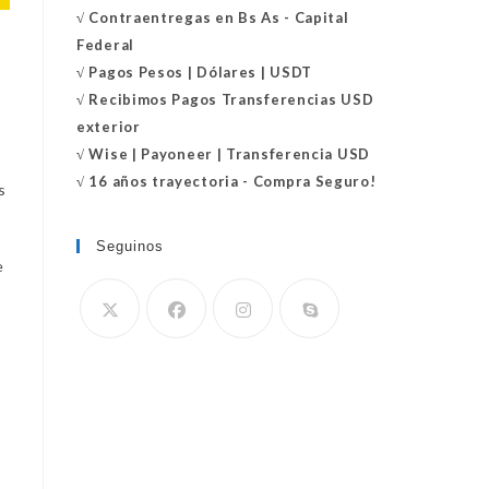
√
Contraentregas
en Bs As - Capital
Federal
√
Pagos Pesos | Dólares | USDT
√
Recibimos Pagos Transferencias USD
exterior
√
Wise | Payoneer | Transferencia USD
√ 16 años trayectoria - Compra Seguro!
s
Seguinos
e
Se
abre
en
tu
aplicación