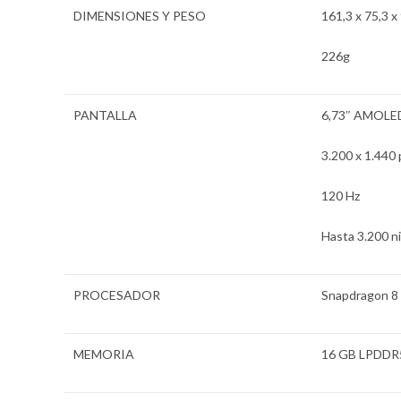
DIMENSIONES Y PESO
161,3 x 75,3 x
226g
PANTALLA
6,73″ AMOL
3.200 x 1.440 
120 Hz
Hasta 3.200 n
PROCESADOR
Snapdragon 8 
MEMORIA
16 GB LPDDR