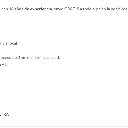
za con
16 años de experiencia
, envío GRATIS a todo el país y la posibilid
cia focal,
roceso de 3 nm de máxima calidad.
 AI.
LTRA