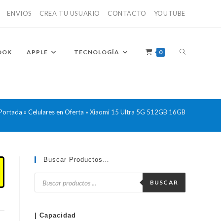
ENVIOS
CREA TU USUARIO
CONTACTO
YOUTUBE
ALTERNAR
OOK
APPLE
TECNOLOGÍA
0
BÚSQUEDA
Portada
»
Celulares en Oferta
»
Xiaomi 15 Ultra 5G 512GB 16GB
DE
Buscar Productos…
Búsqueda
de
BUSCAR
productos
LA
| Capacidad