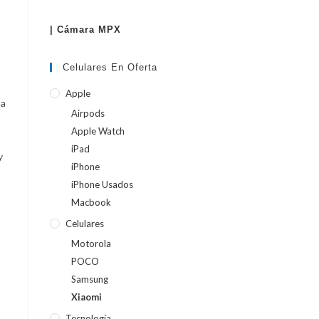
| Cámara MPX
WEB
Celulares En Oferta
Apple
ma
Airpods
Apple Watch
iPad
y
iPhone
iPhone Usados
Macbook
o
Celulares
Motorola
POCO
Samsung
Xiaomi
Tecnología