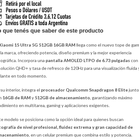
o que tenés que saber de este producto
Xiaomi 15 Ultra 5G 512GB 16GB RAM
llega como el nuevo tope de ga
 la marca, ofreciendo potencia, diseño premium y la mejor experiencia
tográfica. Incorpora una
pantalla AMOLED LTPO de 6.73 pulgadas
con
solución QHD+ y tasa de refresco de 120Hz para una visualización fluida 
illante en todo momento.
su interior, integra el
procesador Qualcomm Snapdragon 8 Elite
junt
n
16GB de RAM
y
512GB de almacenamiento
, garantizando máximo
ndimiento en multitarea, gaming y aplicaciones exigentes.
te modelo se posiciona como la opción ideal para quienes buscan
tografía de nivel profesional, fluidez extrema y gran capacidad de
macenamiento
, en un celular premium que combina estilo y potencia.