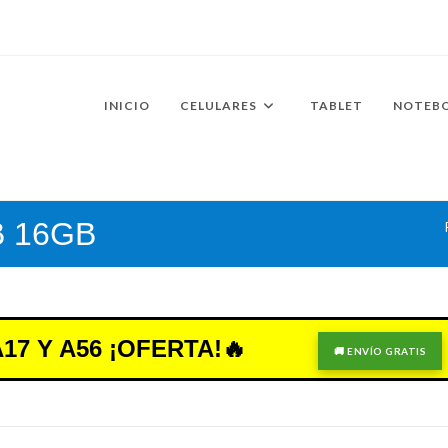
INICIO
CELULARES
TABLET
NOTEB
B 16GB
7 Y A56 ¡OFERTA!🔥
🚚 ENVÍO GRATIS