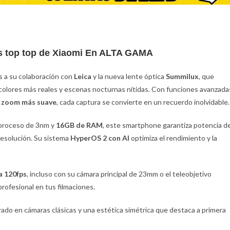
s top top de Xiaomi En ALTA GAMA
ias a su colaboración con
Leica
y la nueva lente óptica
Summilux
, que
 colores más reales y escenas nocturnas nítidas. Con funciones avanzada
y
zoom más suave
, cada captura se convierte en un recuerdo inolvidable.
proceso de 3nm y
16GB de RAM
, este smartphone garantiza potencia d
resolución. Su sistema
HyperOS 2 con AI
optimiza el rendimiento y la
a 120fps
, incluso con su cámara principal de 23mm o el teleobjetivo
rofesional en tus filmaciones.
ado en cámaras clásicas y una estética simétrica que destaca a primera