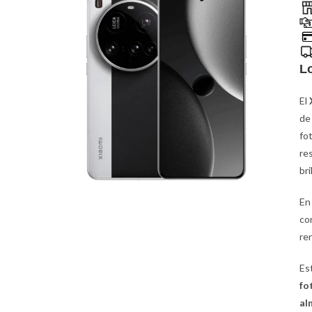
L
El
de
fo
re
br
En 
co
re
Es
fo
al