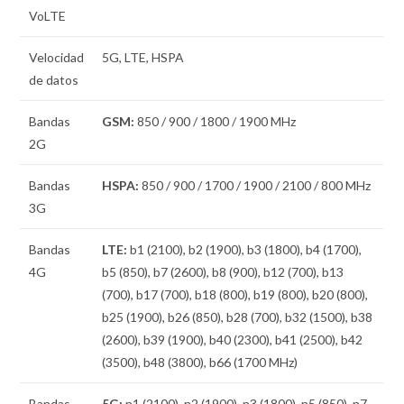
VoLTE
Velocidad
5G, LTE, HSPA
de datos
Bandas
GSM:
850 / 900 / 1800 / 1900 MHz
2G
Bandas
HSPA:
850 / 900 / 1700 / 1900 / 2100 / 800 MHz
3G
Bandas
LTE:
b1 (2100), b2 (1900), b3 (1800), b4 (1700),
4G
b5 (850), b7 (2600), b8 (900), b12 (700), b13
(700), b17 (700), b18 (800), b19 (800), b20 (800),
b25 (1900), b26 (850), b28 (700), b32 (1500), b38
(2600), b39 (1900), b40 (2300), b41 (2500), b42
(3500), b48 (3800), b66 (1700 MHz)
Bandas
5G:
n1 (2100), n2 (1900), n3 (1800), n5 (850), n7