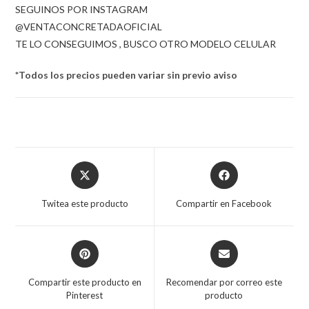
SEGUINOS POR INSTAGRAM
@VENTACONCRETADAOFICIAL
TE LO CONSEGUIMOS , BUSCO OTRO MODELO CELULAR
*Todos los precios pueden variar sin previo aviso
Opens
Opens
in
in
a
a
Twitea este producto
Compartir en Facebook
new
new
window
window
Opens
Opens
in
in
a
a
Compartir este producto en
Recomendar por correo este
new
new
Pinterest
producto
window
window