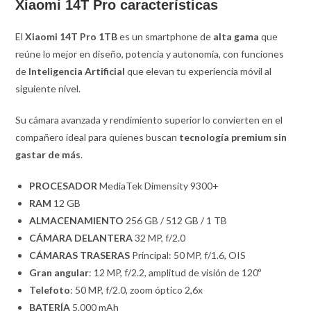
Xiaomi 14T Pro características
El
Xiaomi 14T Pro 1TB
es un smartphone de
alta gama
que
reúne lo mejor en diseño, potencia y autonomía, con funciones
de
Inteligencia Artificial
que elevan tu experiencia móvil al
siguiente nivel.
Su cámara avanzada y rendimiento superior lo convierten en el
compañero ideal para quienes buscan
tecnología premium sin
gastar de más
.
PROCESADOR
MediaTek Dimensity 9300+
RAM
12 GB
ALMACENAMIENTO
256 GB / 512 GB / 1 TB
CÁMARA DELANTERA
32 MP, f/2.0
CÁMARAS TRASERAS
Principal: 50 MP, f/1.6, OIS
Gran angular
: 12 MP, f/2.2, amplitud de visión de 120º
Telefoto
: 50 MP, f/2.0, zoom óptico 2,6x
BATERÍA
5.000 mAh