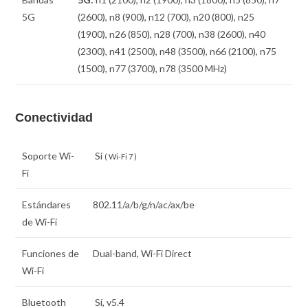
5G
(2600), n8 (900), n12 (700), n20 (800), n25
(1900), n26 (850), n28 (700), n38 (2600), n40
(2300), n41 (2500), n48 (3500), n66 (2100), n75
(1500), n77 (3700), n78 (3500 MHz)
Conectividad
Soporte Wi-
Sí
( Wi-Fi 7 )
Fi
Estándares
802.11/a/b/g/n/ac/ax/be
de Wi-Fi
Funciones de
Dual-band, Wi-Fi Direct
Wi-Fi
Bluetooth
Sí, v5.4