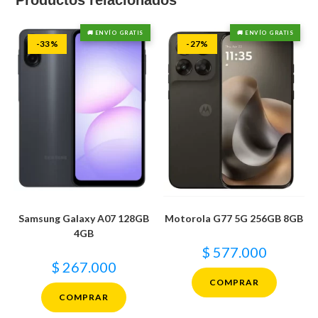
Productos relacionados
🚚 ENVÍO GRATIS
🚚 ENVÍO GRATIS
-33%
-27%
Samsung Galaxy A07 128GB
Motorola G77 5G 256GB 8GB
4GB
$
577.000
$
267.000
COMPRAR
COMPRAR