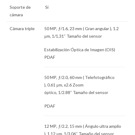
Soporte de
Sí
cámara
Cámara triple
50 MP
,
ƒ
/1.6,
23 mm
( Gran angular ),
1.2
μm
,
1/1.31″
Tamaño del sensor
Estabilización Óptica de Imagen (OIS)
PDAF
50 MP
,
ƒ
/2.0,
60 mm
( Telefotográfico
),
0.61 μm
, x2.6 Zoom
óptico,
1/2.88″
Tamaño del sensor
PDAF
12 MP
,
ƒ
/2.2,
15 mm
( Ángulo ultra amplio
),
1.12 μm
,
1/3.06″
Tamaño del sensor