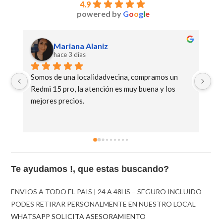
4.9
powered by
G
o
o
g
l
e
Mariana Alaniz
hace 3 días
Somos de una localidadvecina, compramos un 
Mu
Redmi 15 pro, la atención es muy buena y los 
C8
mejores precios.
Te ayudamos !, que estas buscando?
ENVIOS A TODO EL PAIS | 24 A 48HS – SEGURO INCLUIDO
PODES RETIRAR PERSONALMENTE EN NUESTRO LOCAL
WHATSAPP SOLICITA ASESORAMIENTO