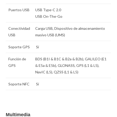
Puertos USB
USB Type-C 2.0
USB On-The-Go
Conectividad
Carga USB, Dispositivo de almacenamiento
USB
masivo USB (UMS)
Soporte GPS
Sí
Función de
BDS (B1I & B1C & B2a & B2b), GALILEO (E1
GPS
& E5a & E5b), GLONASS, GPS (L1 & L5),
NavIC (L5), QZSS (L1 & L5)
Soporte NFC
Sí
Multimedia