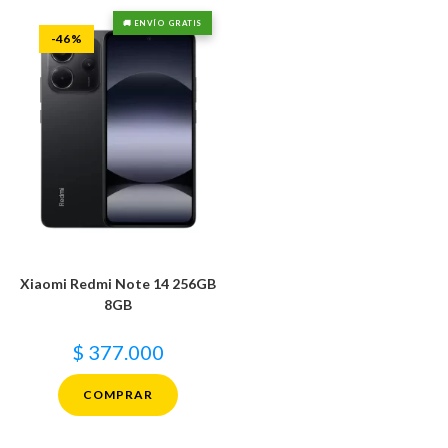
🚚 ENVÍO GRATIS
-46%
Xiaomi Redmi Note 14 256GB
8GB
$
377.000
COMPRAR