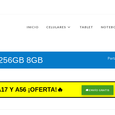
INICIO
CELULARES
TABLET
NOTEB
 256GB 8GB
Port
7 Y A56 ¡OFERTA!🔥
🚚 ENVÍO GRATIS