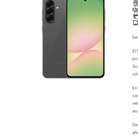
Lo
El
po
S
co
En
co
ve
ac
Di
añ