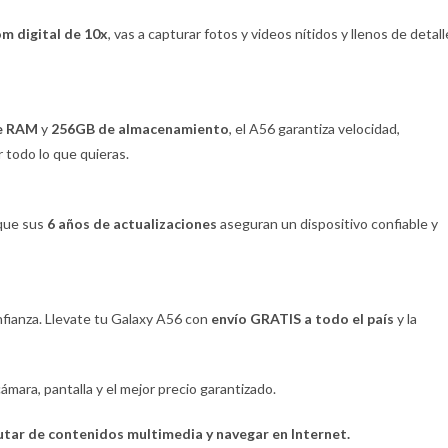
om digital de 10x
, vas a capturar fotos y videos nítidos y llenos de detall
e RAM
y
256GB de almacenamiento
, el A56 garantiza velocidad,
 todo lo que quieras.
 que sus
6 años de actualizaciones
aseguran un dispositivo confiable y
nfianza. Llevate tu Galaxy A56 con
envío GRATIS a todo el país
y la
mara, pantalla y el mejor precio garantizado.
frutar de contenidos multimedia y navegar en Internet.