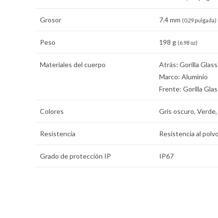
Grosor
7.4 mm
(0.29 pulgada)
Peso
198 g
(6.98 oz)
Materiales del cuerpo
Atrás: Gorilla Glas
Marco: Aluminio
Frente: Gorilla Gla
Colores
Gris oscuro, Verde,
Resistencia
Resistencia al polv
Grado de protección IP
IP67