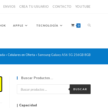
ENVIOS
CREA TU USUARIO
CONTACTO
YOUTUBE
ALTERNAR
OOK
APPLE
TECNOLOGÍA
0
BÚSQUEDA
ada
»
Celulares en Oferta
»
Samsung Galaxy A56 5G 256GB 8GB
DE
Buscar Productos…
Búsqueda
de
BUSCAR
productos
LA
| Capacidad