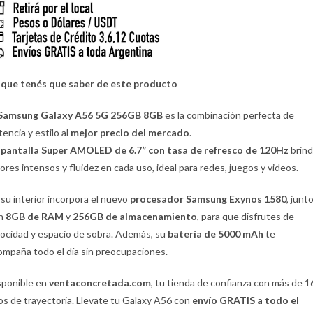
 que tenés que saber de este producto
Samsung Galaxy A56 5G 256GB 8GB
es la combinación perfecta de
tencia y estilo al
mejor precio del mercado
.
u
pantalla Super AMOLED de 6.7” con tasa de refresco de 120Hz
brin
lores intensos y fluidez en cada uso, ideal para redes, juegos y videos.
 su interior incorpora el nuevo
procesador Samsung Exynos 1580
, junt
n
8GB de RAM
y
256GB de almacenamiento
, para que disfrutes de
locidad y espacio de sobra. Además, su
batería de 5000 mAh
te
ompaña todo el día sin preocupaciones.
sponible en
ventaconcretada.com
, tu tienda de confianza con más de 1
os de trayectoria. Llevate tu Galaxy A56 con
envío GRATIS a todo el