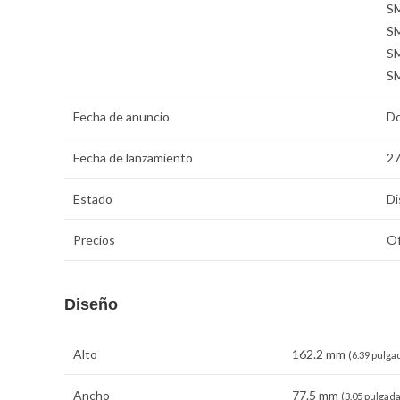
S
S
S
S
Fecha de anuncio
Do
Fecha de lanzamiento
27
Estado
Di
Precios
Of
Diseño
Alto
162.2 mm
(6.39 pulga
Ancho
77.5 mm
(3.05 pulgada