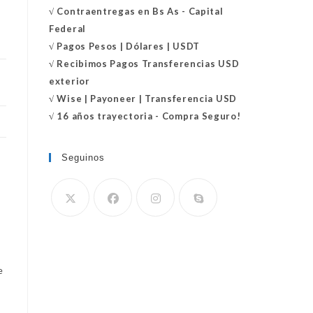
√
Contraentregas
en Bs As - Capital
Federal
√
Pagos Pesos | Dólares | USDT
√
Recibimos Pagos Transferencias USD
exterior
√
Wise | Payoneer | Transferencia USD
√ 16 años trayectoria - Compra Seguro!
Seguinos
Se
abre
en
e
tu
aplicación