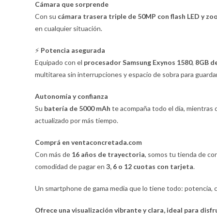
Cámara que sorprende
Con su
cámara trasera triple de 50MP con flash LED y zo
en cualquier situación.
⚡
Potencia asegurada
Equipado con el
procesador Samsung Exynos 1580
,
8GB d
multitarea sin interrupciones y espacio de sobra para guardar
Autonomía y confianza
Su
batería de 5000 mAh
te acompaña todo el día, mientras
actualizado por más tiempo.
Comprá en ventaconcretada.com
Con más de
16 años de trayectoria
, somos tu tienda de co
comodidad de pagar en
3, 6 o 12 cuotas con tarjeta
.
Un smartphone de gama media que lo tiene todo: potencia, cá
Ofrece una visualización vibrante y clara, ideal para dis