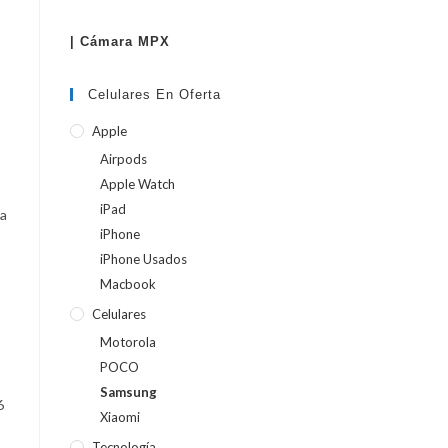
| Cámara MPX
WEB
Celulares En Oferta
Apple
Airpods
Apple Watch
iPad
da
iPhone
iPhone Usados
o
Macbook
Celulares
Motorola
POCO
Samsung
6
Xiaomi
Tecnología