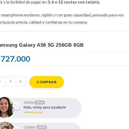
ís
y la facilidad de pagar en
3, 6 o 12 cuotas con tarjeta
.
 smartphone moderno, rápido y con gran capacidad, pensado para vos
e buscás precio, calidad y confianza en tu compra.
amsung Galaxy A56 5G 256GB 8GB
727.000
msung
-
+
COMPRAR
laxy
6
G
Gisela
Offline
Hola, estoy para ayudarte
6GB
volveré pronto
B
ntidad
Cristian
Offline