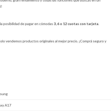
erno, gran rendimiento y todas las funciones que buscás en un
B!
la posibilidad de pagar en cómodas
3, 6 o 12 cuotas con tarjeta
.
olo vendemos productos originales al mejor precio. ¡Comprá seguro y
sung
axy A17