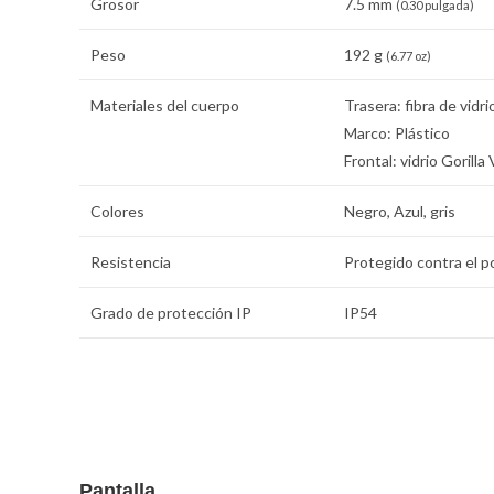
Grosor
7.5 mm
(0.30 pulgada)
Peso
192 g
(6.77 oz)
Materiales del cuerpo
Trasera: fibra de vidri
Marco: Plástico
Frontal: vidrio Gorilla
Colores
Negro, Azul, gris
Resistencia
Protegido contra el po
Grado de protección IP
IP54
Pantalla