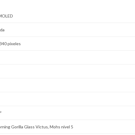
AMOLED
ada
340 píxeles
²
rning Gorilla Glass Victus, Mohs nivel 5