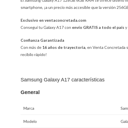
El Samsung Galaxy A17 128GB 6GB RAM te ofrece diseño mod
smartphone, ¡a un precio más accesible que la versión 256G
Exclusivo en ventaconcretada.com
Conseguí tu Galaxy A17 con
envío GRATIS a todo el país
y 
Confianza Garantizada
Con más de
16 años de trayectoria
, en Venta Concretada s
recibilo rápido!
Samsung Galaxy A17 características
General
Marca
Sam
Modelo
Gal