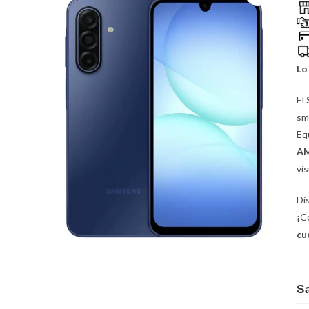
Lo
El
sm
Eq
AM
vis
Di
¡C
cu
S