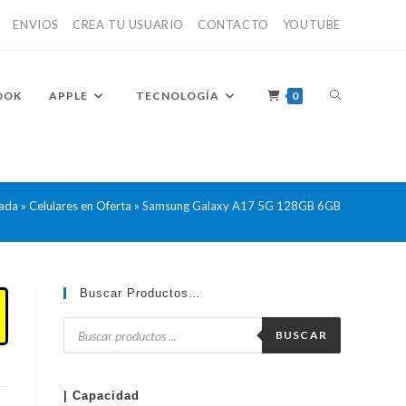
ENVIOS
CREA TU USUARIO
CONTACTO
YOUTUBE
ALTERNAR
OOK
APPLE
TECNOLOGÍA
0
BÚSQUEDA
ada
»
Celulares en Oferta
»
Samsung Galaxy A17 5G 128GB 6GB
DE
Buscar Productos…
Búsqueda
de
BUSCAR
productos
LA
| Capacidad