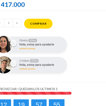
417.000
msung
-
+
COMPRAR
laxy
7
G
Gisela
Offline
Hola, estoy para ayudarte
8GB
volveré pronto
B
ntidad
Cristian
Offline
Hola, estoy para ayudarte
volveré pronto
ROVECHA! QUEDAN LOS ULTIMOS
1
12
19
57
54