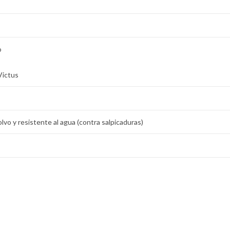
o
 Victus
lvo y resistente al agua (contra salpicaduras)