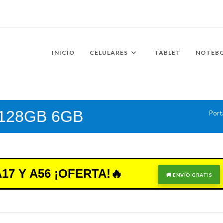
INICIO
CELULARES
TABLET
NOTEB
 128GB 6GB
Port
7 Y A56 ¡OFERTA!🔥
🚚 ENVÍO GRATIS