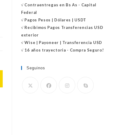
√
Contraentregas
en Bs As - Capital
Federal
√
Pagos Pesos | Dólares | USDT
√
Recibimos Pagos Transferencias USD
exterior
√
Wise | Payoneer | Transferencia USD
√ 16 años trayectoria - Compra Seguro!
Seguinos
Se
abre
en
tu
aplicación