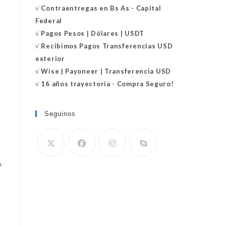
√
Contraentregas
en Bs As - Capital
Federal
√
Pagos Pesos | Dólares | USDT
√
Recibimos Pagos Transferencias USD
exterior
√
Wise | Payoneer | Transferencia USD
√ 16 años trayectoria - Compra Seguro!
Seguinos
Se
.
abre
en
tu
aplicación