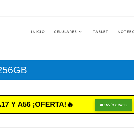
INICIO
CELULARES
TABLET
NOTEB
 256GB
7 Y A56 ¡OFERTA!🔥
🚚 ENVÍO GRATIS