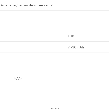
Barómetro, Sensor de luz ambiental
10 h
7.730 mAh
477 g