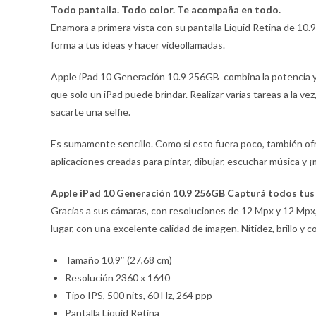
Todo pantalla. Todo color. Te acompaña en todo.
Enamora a primera vista con su pantalla Liquid Retina de 10.
forma a tus ideas y hacer videollamadas.
Apple iPad 10 Generación 10.9 256GB combina la potencia y l
que solo un iPad puede brindar. Realizar varias tareas a la 
sacarte una selfie.
Es sumamente sencillo. Como si esto fuera poco, también ofr
aplicaciones creadas para pintar, dibujar, escuchar música y
Apple iPad 10 Generación 10.9 256GB Capturá todos tus
Gracias a sus cámaras, con resoluciones de 12 Mpx y 12 Mpx
lugar, con una excelente calidad de imagen. Nitidez, brillo y
Tamaño 10,9″ (27,68 cm)
Resolución 2360 x 1640
Tipo IPS, 500 nits, 60 Hz, 264 ppp
Pantalla Liquid Retina