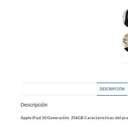
Ge
10
25
ca
DESCRIPCIÓN
Descripción
Apple iPad 10 Generación 256GB Características del p