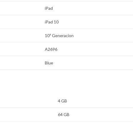
iPad
iPad 10
10ª Generacion
A2696
Blue
4 GB
64 GB