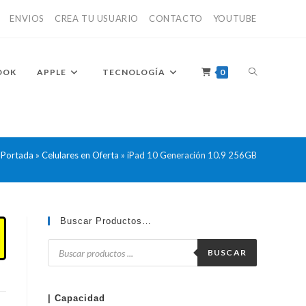
ENVIOS
CREA TU USUARIO
CONTACTO
YOUTUBE
ALTERNAR
OOK
APPLE
TECNOLOGÍA
0
BÚSQUEDA
Portada
»
Celulares en Oferta
»
iPad 10 Generación 10.9 256GB
DE
Buscar Productos…
Búsqueda
de
BUSCAR
productos
LA
| Capacidad