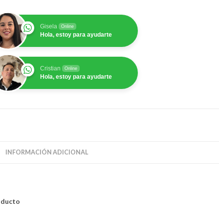
neración
.9
Gisela
Online
6GB
Hola, estoy para ayudarte
ntidad
Cristian
Online
Hola, estoy para ayudarte
INFORMACIÓN ADICIONAL
roducto