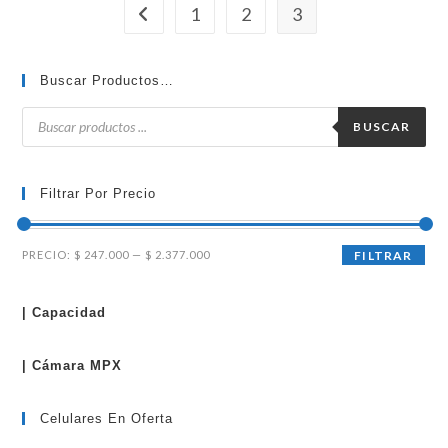
1
2
3
Buscar Productos…
Búsqueda
de
BUSCAR
productos
Filtrar Por Precio
Precio
Precio
PRECIO:
$ 247.000
—
$ 2.377.000
FILTRAR
mínimo
máximo
| Capacidad
| Cámara MPX
Celulares En Oferta