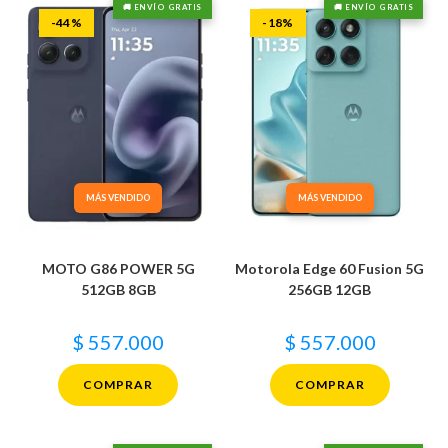
🚚 ENVÍO GRATIS
🚚 ENVÍO GRATIS
-44%
-18%
MÁS VENDIDO
MÁS VENDIDO
MOTO G86 POWER 5G
Motorola Edge 60 Fusion 5G
512GB 8GB
256GB 12GB
$
557.000
$
557.000
COMPRAR
COMPRAR