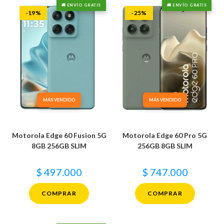
🚚 ENVÍO GRATIS
🚚 ENVÍO GRATIS
-19%
-25%
MÁS VENDIDO
MÁS VENDIDO
Motorola Edge 60 Fusion 5G
Motorola Edge 60 Pro 5G
8GB 256GB SLIM
256GB 8GB SLIM
$
497.000
$
747.000
COMPRAR
COMPRAR