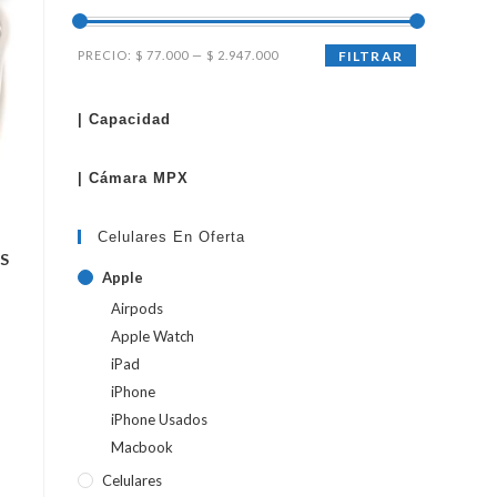
Precio
Precio
PRECIO:
$ 77.000
—
$ 2.947.000
FILTRAR
WEB
mínimo
máximo
| Capacidad
| Cámara MPX
Celulares En Oferta
PS
Apple
Airpods
Apple Watch
iPad
iPhone
iPhone Usados
Macbook
Celulares