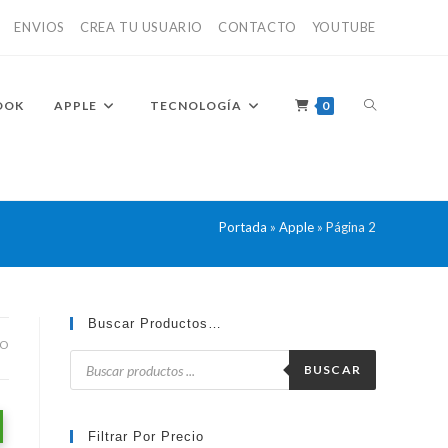
ENVIOS
CREA TU USUARIO
CONTACTO
YOUTUBE
ALTERNAR
OOK
APPLE
TECNOLOGÍA
0
BÚSQUEDA
Portada
»
Apple
»
Página 2
DE
Buscar Productos…
DO
Búsqueda
de
BUSCAR
productos
LA
Filtrar Por Precio