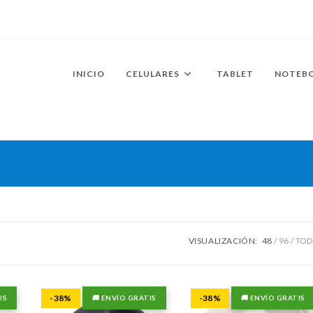
INICIO
CELULARES
TABLET
NOTEB
VISUALIZACIÓN:
48
96
TO
-38%
-38%
IS
🚚 ENVÍO GRATIS
🚚 ENVÍO GRATIS