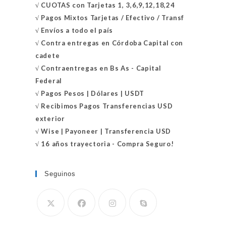
√
CUOTAS con Tarjetas 1, 3,6,9,12,18,24
√
Pagos Mixtos Tarjetas / Efectivo / Transf
√
Envíos a todo el país
√
Contra entregas en
Córdoba Capital con
cadete
√
Contraentregas
en Bs As - Capital
Federal
√
Pagos Pesos | Dólares | USDT
√
Recibimos Pagos Transferencias USD
exterior
√
Wise | Payoneer | Transferencia USD
√ 16 años trayectoria - Compra Seguro!
Seguinos
Se