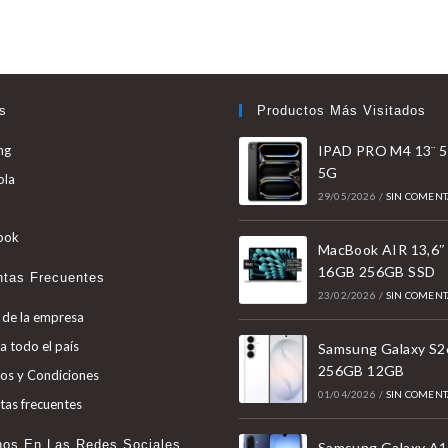
s
Productos Más Visitados
Se
ng
IPAD PRO M4 13¨ 
5G
abre
Se
ola
en
29/05/2026
/
SIN COMENT
abre
Se
una
en
abre
Se
ook
nueva
MacBook AIR 13,6″
una
en
abre
16GB 256GB SSD
pestaña
nueva
ntas Frecuentes
una
en
23/02/2026
/
SIN COMENT
pestaña
nueva
una
 de la empresa
pestaña
nueva
a todo el país
Samsung Galaxy S2
pestaña
256GB 12GB
os y Condiciones
01/04/2026
/
SIN COMENT
tas frecuentes
nos En Las Redes Sociales
Samsung Galaxy A