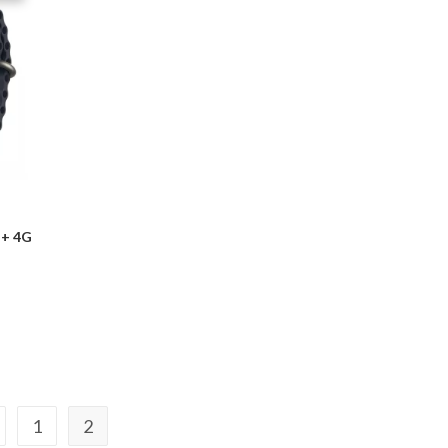
 + 4G
1
2