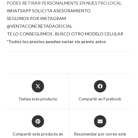
PODES RETIRAR PERSONALMENTE EN NUESTRO LOCAL
WHATSAPP SOLICITA ASESORAMIENTO
SEGUINOS POR INSTAGRAM
@VENTACONCRETADAOFICIAL
TE LO CONSEGUIMOS , BUSCO OTRO MODELO CELULAR
*Todos los precios pueden variar sin previo aviso
Opens
Opens
in
in
a
a
Twitea este producto
Compartir en Facebook
new
new
window
window
Opens
Opens
in
in
a
a
Compartir este producto en
Recomendar por correo este
new
new