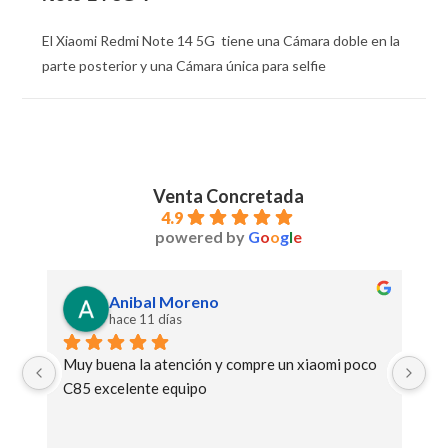
El Xiaomi Redmi Note 14 5G tiene una Cámara doble en la
parte posterior y una Cámara única para selfie
Venta Concretada
4.9
powered by
G
o
o
g
l
e
Anibal Moreno
hace 11 días
Muy buena la atención y compre un xiaomi poco 
Ge
C85 excelente equipo