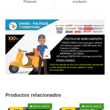
Pinterest
producto
window
window
Productos relacionados
🚚 ENVÍO GRATIS
🚚 ENVÍO GRATIS