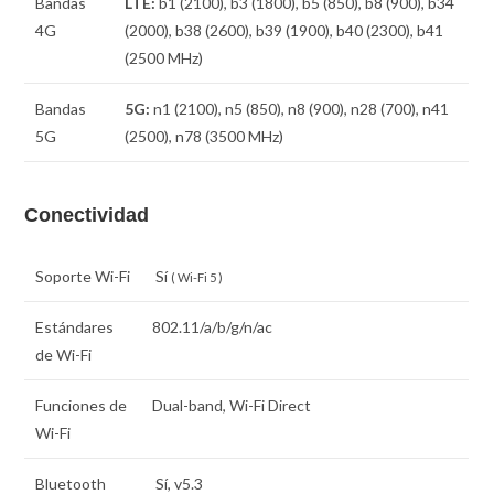
Bandas
LTE:
b1 (2100), b3 (1800), b5 (850), b8 (900), b34
4G
(2000), b38 (2600), b39 (1900), b40 (2300), b41
(2500 MHz)
Bandas
5G:
n1 (2100), n5 (850), n8 (900), n28 (700), n41
5G
(2500), n78 (3500 MHz)
Conectividad
Soporte Wi-Fi
Sí
( Wi-Fi 5 )
Estándares
802.11/a/b/g/n/ac
de Wi-Fi
Funciones de
Dual-band, Wi-Fi Direct
Wi-Fi
Bluetooth
Sí, v5.3