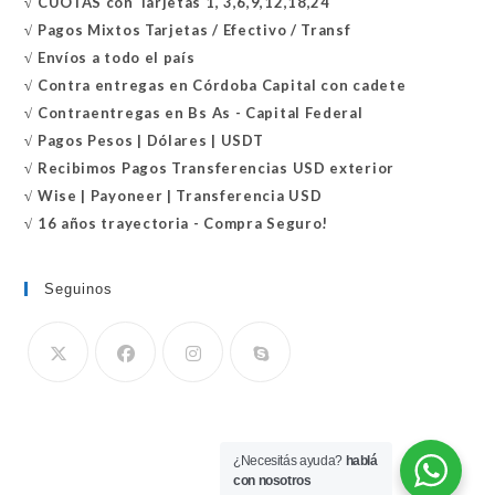
√
CUOTAS con Tarjetas 1, 3,6,9,12,18,24
√
Pagos Mixtos Tarjetas / Efectivo / Transf
√
Envíos a todo el país
√
Contra entregas en
Córdoba Capital con cadete
√
Contraentregas
en Bs As - Capital Federal
√
Pagos Pesos | Dólares | USDT
√
Recibimos Pagos Transferencias USD exterior
√
Wise | Payoneer | Transferencia USD
√ 16 años trayectoria - Compra Seguro!
Seguinos
Se
abre
en
¿Necesitás ayuda?
hablá
tu
con nosotros