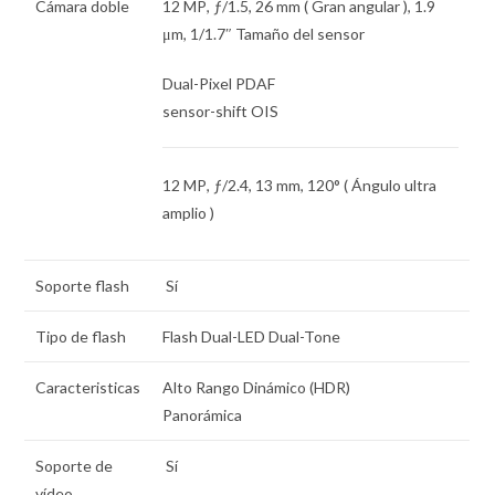
Cámara doble
12 MP
,
ƒ
/1.5,
26 mm
( Gran angular ),
1.9
μm
,
1/1.7″
Tamaño del sensor
Dual-Pixel PDAF
sensor-shift OIS
12 MP
,
ƒ
/2.4,
13 mm
, 120° ( Ángulo ultra
amplio )
Soporte flash
Sí
Tipo de flash
Flash Dual-LED Dual-Tone
Caracteristicas
Alto Rango Dinámico (HDR)
Panorámica
Soporte de
Sí
vídeo