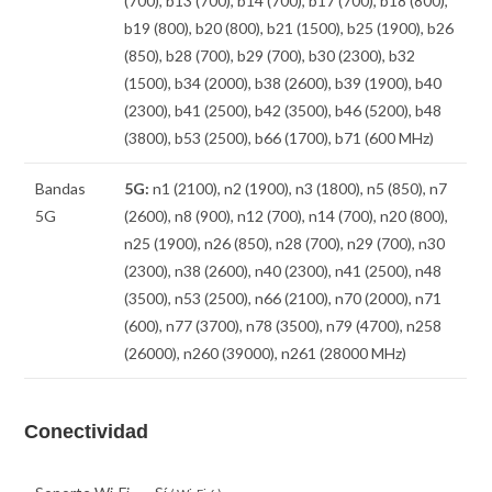
(700), b13 (700), b14 (700), b17 (700), b18 (800),
b19 (800), b20 (800), b21 (1500), b25 (1900), b26
(850), b28 (700), b29 (700), b30 (2300), b32
(1500), b34 (2000), b38 (2600), b39 (1900), b40
(2300), b41 (2500), b42 (3500), b46 (5200), b48
(3800), b53 (2500), b66 (1700), b71 (600 MHz)
Bandas
5G:
n1 (2100), n2 (1900), n3 (1800), n5 (850), n7
5G
(2600), n8 (900), n12 (700), n14 (700), n20 (800),
n25 (1900), n26 (850), n28 (700), n29 (700), n30
(2300), n38 (2600), n40 (2300), n41 (2500), n48
(3500), n53 (2500), n66 (2100), n70 (2000), n71
(600), n77 (3700), n78 (3500), n79 (4700), n258
(26000), n260 (39000), n261 (28000 MHz)
Conectividad