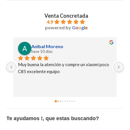
Venta Concretada
4.9
powered by
G
o
o
g
l
e
ibal Moreno
Victoria Boge
e 10 días
hace 11 días
la atención y compre un xiaomi poco 
Genial la atención y l
ente equipo
Te ayudamos !, que estas buscando?