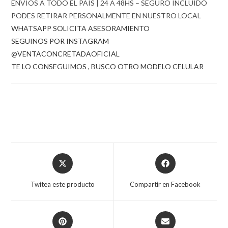
ENVIOS A TODO EL PAIS | 24 A 48HS – SEGURO INCLUIDO
PODES RETIRAR PERSONALMENTE EN NUESTRO LOCAL
WHATSAPP SOLICITA ASESORAMIENTO
SEGUINOS POR INSTAGRAM
@VENTACONCRETADAOFICIAL
TE LO CONSEGUIMOS , BUSCO OTRO MODELO CELULAR
Opens
Opens
in
in
a
a
Twitea este producto
Compartir en Facebook
new
new
window
window
Opens
Opens
in
in