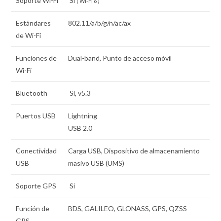
Soporte Wi-Fi
Sí
( Wi-Fi 6 )
Estándares
802.11/a/b/g/n/ac/ax
de Wi-Fi
Funciones de
Dual-band, Punto de acceso móvil
Wi-Fi
Bluetooth
Sí, v5.3
Puertos USB
Lightning
USB 2.0
Conectividad
Carga USB, Dispositivo de almacenamiento
USB
masivo USB (UMS)
Soporte GPS
Sí
Función de
BDS, GALILEO, GLONASS, GPS, QZSS
GPS