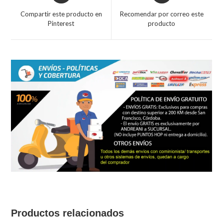
a
a
Compartir este producto en
Recomendar por correo este
new
new
Pinterest
producto
window
window
Productos relacionados