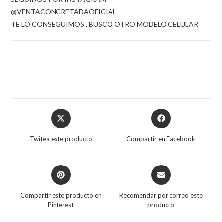
@VENTACONCRETADAOFICIAL
TE LO CONSEGUIMOS , BUSCO OTRO MODELO CELULAR
Opens
Opens
in
in
a
a
Twitea este producto
Compartir en Facebook
new
new
window
window
Opens
Opens
in
in
a
a
Compartir este producto en
Recomendar por correo este
new
new
Pinterest
producto
window
window