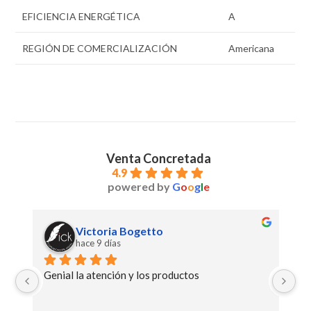
EFICIENCIA ENERGÉTICA
A
REGIÓN DE COMERCIALIZACIÓN
Americana
Venta Concretada
4.9
powered by
G
o
o
g
l
e
Victoria Bogetto
hace 9 días
o 
Genial la atención y los productos
Mu
co
co