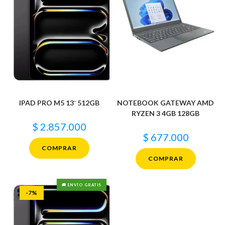
IPAD PRO M5 13¨ 512GB
NOTEBOOK GATEWAY AMD
RYZEN 3 4GB 128GB
$
2.857.000
$
677.000
COMPRAR
COMPRAR
🚚 ENVÍO GRATIS
-7%