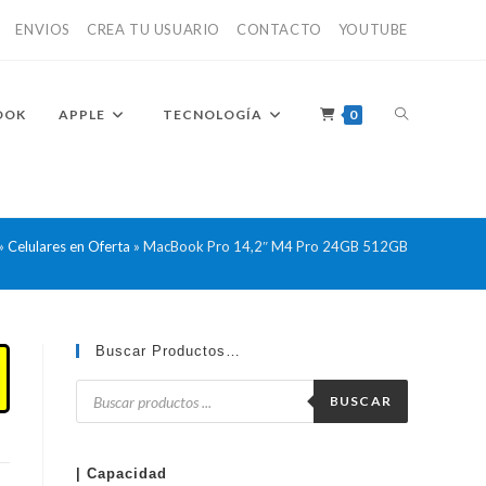
ENVIOS
CREA TU USUARIO
CONTACTO
YOUTUBE
ALTERNAR
OOK
APPLE
TECNOLOGÍA
0
BÚSQUEDA
»
Celulares en Oferta
»
MacBook Pro 14,2″ M4 Pro 24GB 512GB
DE
Buscar Productos…
Búsqueda
de
BUSCAR
productos
LA
| Capacidad