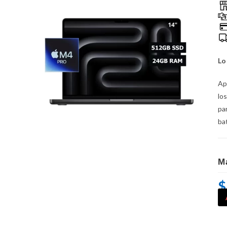
Lo
Ap
lo
pa
bat
M
$