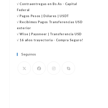
√
Contraentregas
en Bs As - Capital
Federal
√
Pagos Pesos | Dólares | USDT
√
Recibimos Pagos Transferencias USD
exterior
√
Wise | Payoneer | Transferencia USD
√ 16 años trayectoria - Compra Seguro!
Seguinos
Se
abre
en
tu
aplicación