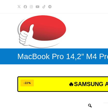
Ir
al
contenido
MacBook Pro 14,2″ M4 P
🔥SAMSUNG A1
-22%