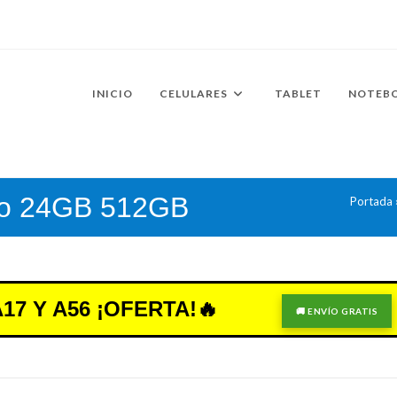
INICIO
CELULARES
TABLET
NOTEB
ro 24GB 512GB
Portada
7 Y A56 ¡OFERTA!🔥
🚚 ENVÍO GRATIS