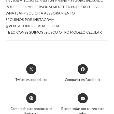
ENVIOS A TODO EL PAIS | 24 A 48HS – SEGURO INCLUIDO
PODES RETIRAR PERSONALMENTE EN NUESTRO LOCAL
WHATSAPP SOLICITA ASESORAMIENTO
SEGUINOS POR INSTAGRAM
@VENTACONCRETADAOFICIAL
TE LO CONSEGUIMOS , BUSCO OTRO MODELO CELULAR
Opens
Opens
in
in
a
a
Twitea este producto
Compartir en Facebook
new
new
window
window
Opens
Opens
in
in
a
a
Compartir este producto en
Recomendar por correo este
new
new
Pinterest
producto