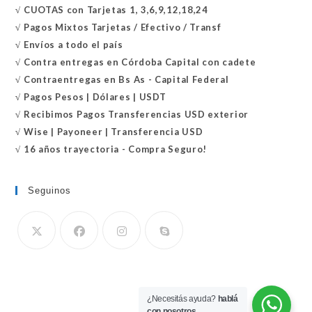
√
CUOTAS con Tarjetas 1, 3,6,9,12,18,24
√
Pagos Mixtos Tarjetas / Efectivo / Transf
√
Envíos a todo el país
√
Contra entregas en
Córdoba Capital con cadete
√
Contraentregas
en Bs As - Capital Federal
√
Pagos Pesos | Dólares | USDT
√
Recibimos Pagos Transferencias USD exterior
√
Wise | Payoneer | Transferencia USD
√ 16 años trayectoria - Compra Seguro!
Seguinos
Se
abre
en
¿Necesitás ayuda?
hablá
tu
con nosotros