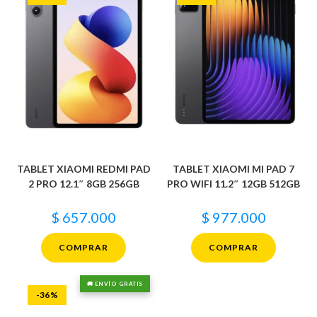
TABLET XIAOMI REDMI PAD
TABLET XIAOMI MI PAD 7
2 PRO 12.1″ 8GB 256GB
PRO WIFI 11.2″ 12GB 512GB
$
657.000
$
977.000
COMPRAR
COMPRAR
🚚 ENVÍO GRATIS
-36%