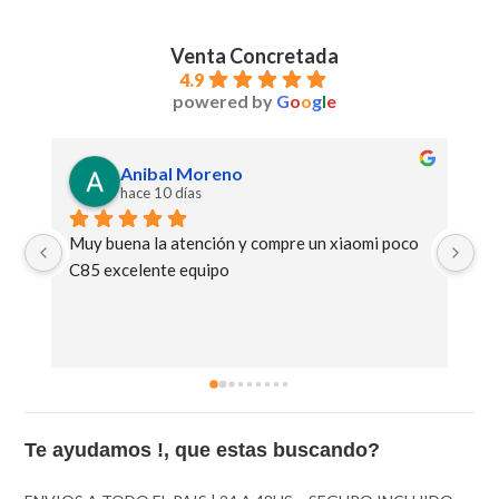
Venta Concretada
4.9
powered by
G
o
o
g
l
e
Anibal Moreno
hace 10 días
Muy buena la atención y compre un xiaomi poco 
Ge
C85 excelente equipo
Te ayudamos !, que estas buscando?